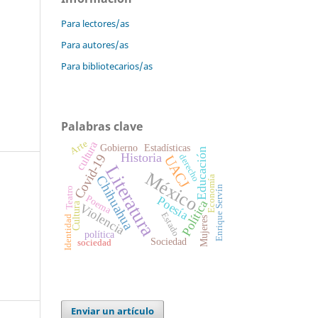
Para lectores/as
Para autores/as
Para bibliotecarios/as
Palabras clave
Arte
cultura
Estadísticas
Gobierno
Educación
Historia
Covid-19
derecho
UACJ
Literatura
México
Chihuahua
Economía
Enrique Servín
Teatro
Poema
Poesía
Política
Cultura
Violencia
Estado
Identidad
Mujeres
política
Sociedad
sociedad
Enviar un artículo