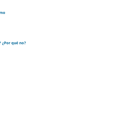
omo
s? ¿Por qué no?