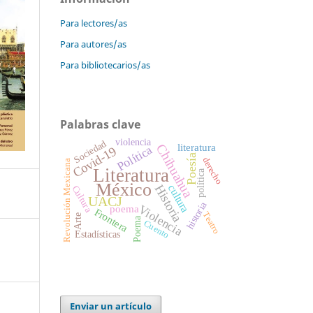
Para lectores/as
Para autores/as
Para bibliotecarios/as
Palabras clave
violencia
Sociedad
literatura
Chihuahua
Política
Covid-19
Poesía
derecho
Revolución Mexicana
Literatura
política
México
Historia
cultura
Cultura
UACJ
historia
Violencia
poema
Frontera
Teatro
Arte
Poema
Cuento
Estadísticas
Enviar un artículo