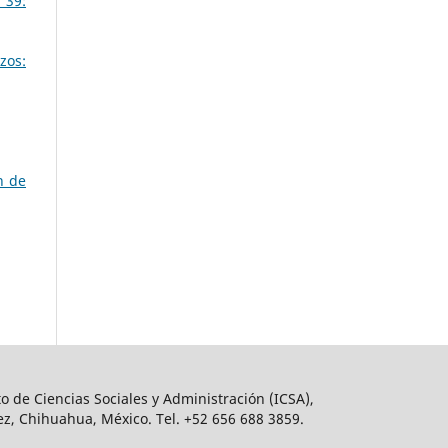
 39:
zos:
n de
o de Ciencias Sociales y Administración (ICSA),
ez, Chihuahua, México. Tel. +52 656 688 3859.