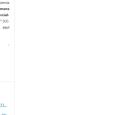
cencia
mmons
ial-
” (CC-
e aquí
.
2011
,