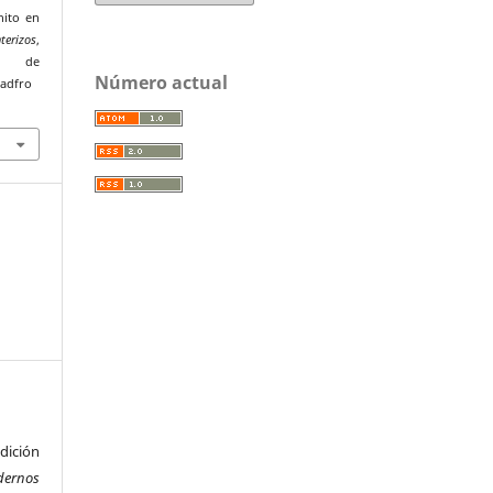
hito en
terizos
,
r de
Número actual
uadfro
ición
dernos