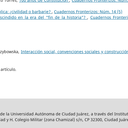
co Torres,
100 años de Constitución
,
Cuadernos Fronterizos: Núm.
ica: ¿civilidad o barbarie?
,
Cuadernos Fronterizos: Núm. 14 (5)
scindido en la era del “fin de la historia”?
,
Cuadernos Fronteri
Grzybowska,
Interacción social, convenciones sociales y construcció
artículo.
 de la Universidad Autónoma de Ciudad Juárez, a través del Institut
ad y H. Colegio Militar (zona Chamizal) s/n, CP 32300, Ciudad Juár