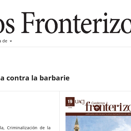
a de
a contra la barbarie
a, Criminalización de la