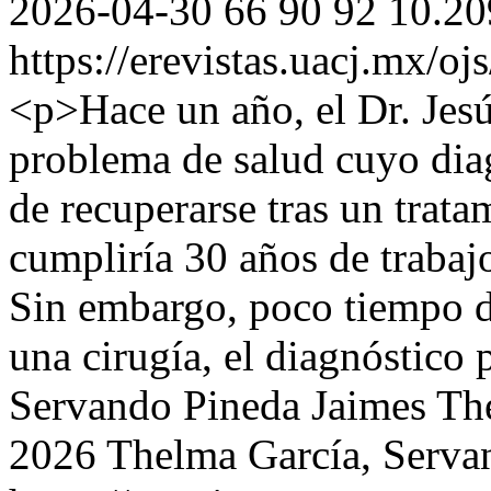
2026-04-30
66
90
92
10.20
https://erevistas.uacj.mx/o
<p>Hace un año, el Dr. Jes
problema de salud cuyo diag
de recuperarse tras un tra
cumpliría 30 años de trabaj
Sin embargo, poco tiempo d
una cirugía, el diagnóstico 
Servando Pineda Jaimes
Th
2026 Thelma García, Serva