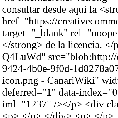
consultar desde aquí la <st
href="https://creativecommo
target="_blank" rel="noope
</strong> de la licencia. <
Q4LuWd" src="blob:http://
9424-4b0e-9f0d-1d8278a07
icon.png - CanariWiki" wid
deferred="1" data-index="0"
iml="1237" /></p> <div cl
<p> </p> </div> <p> </p>