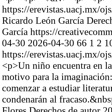
https://erevistas.uacj.mx/o
Ricardo León García
Derec
García https://creativecomm
04-30
2026-04-30
66
1
2
1
https://erevistas.uacj.mx/o
<p>Un niño encuentra en la 
motivo para la imaginación: 
comenzar a estudiar literatur
condenarán al fracaso.&nb
Flores
Derechos de autor 2