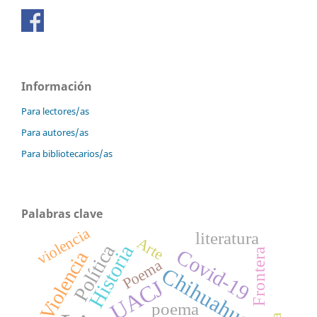
Información
Para lectores/as
Para autores/as
Para bibliotecarios/as
Palabras clave
violencia
literatura
Arte
Política
Historia
Covid-19
Frontera
Violencia
Poema
Chihuahua
UACJ
poema