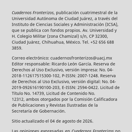
Cuadernos Fronterizos
, publicación cuatrimestral de la
Universidad Autónoma de Ciudad Juárez, a través del
Instituto de Ciencias Sociales y Administración (ICSA),
que se publica con fondos propios. Av. Universidad y
H. Colegio Militar (zona Chamizal) s/n, CP 32300,
Ciudad Juárez, Chihuahua, México. Tel. +52 656 688
3859.
Correo electrónico: cuadernosfronterizos@uacj.mx
Editor responsable: Ricardo León García. Reserva de
Derechos al Uso Exclusivo, versión impresa: No. 04-
2018-112617515300-102, P-ISSN: 2007-1248. Reserva
de Derechos al Uso Exclusivo, versión digital: No. 04-
2019-092616190100-203, E-ISSN: 2594-0422. Licitud de
Título No. 14739, Licitud de Contenido No.
12312, ambos otorgados por la Comisión Calificadora
de Publicaciones y Revistas Ilustradas de la
Secretaría de Gobernación.
Sitio actualizado el 04 de agosto de 2026.
Las opiniones expresadas en
Cuadernos Fronterizos
no