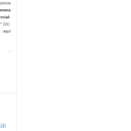
cencia
mmons
ial-
” (CC-
e aquí
.
(5)