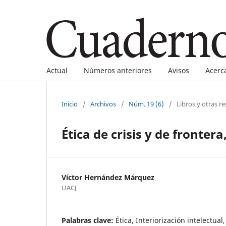
Actual
Números anteriores
Avisos
Acerc
Inicio
/
Archivos
/
Núm. 19 (6)
/
Libros y otras r
Ética de crisis y de fronter
Víctor Hernández Márquez
UACJ
Palabras clave:
Ética, Interiorización intelectual