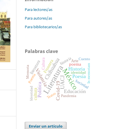
Para lectores/as
Para autores/as
Para bibliotecarios/as
Palabras clave
historia
Chihuahua
Cuento
Cultura
Frontera
Arte
literatura
poema
In memoriam
Literatura
Memoria
Historia
México
Violencia
identidad
Poema
Poesía
UACJ
Sociedad
Covid-19
Política
Identidad
cultura
Educación
Teatro
Pandemia
Enviar un artículo