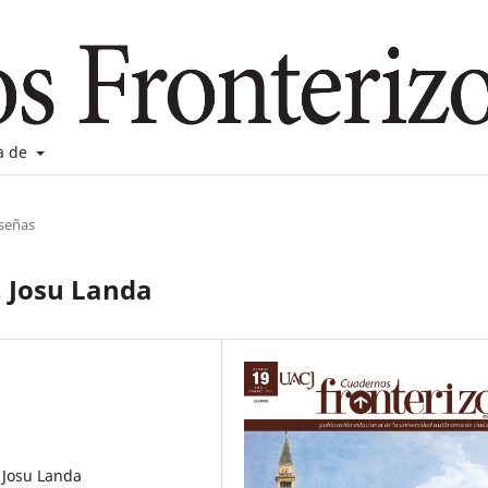
a de
eseñas
a, Josu Landa
, Josu Landa