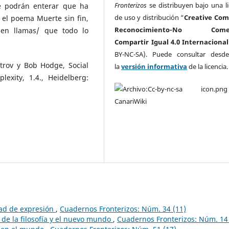
Fronterizos
se distribuyen bajo una li
se podrán enterar que ha
de uso y distribución “
Creative Co
el poema Muerte sin fin,
Reconocimiento-No Comerc
d en llamas/ que todo lo
Compartir Igual 4.0 Internacional
BY-NC-SA). Puede consultar desd
itrov y Bob Hodge, Social
la
versión informativa
de la licencia
lexity, 1.4., Heidelberg:
tad de expresión
,
Cuadernos Fronterizos: Núm. 34 (11)
 de la filosofía y el nuevo mundo
,
Cuadernos Fronterizos: Núm. 14 