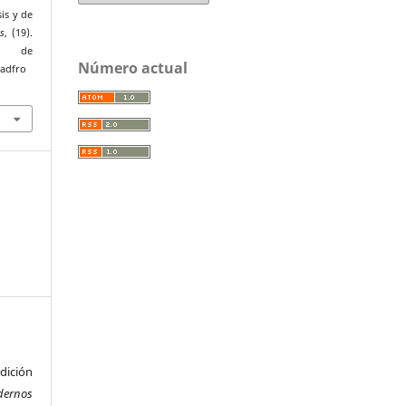
is y de
s
, (19).
r de
Número actual
uadfro
ición
dernos