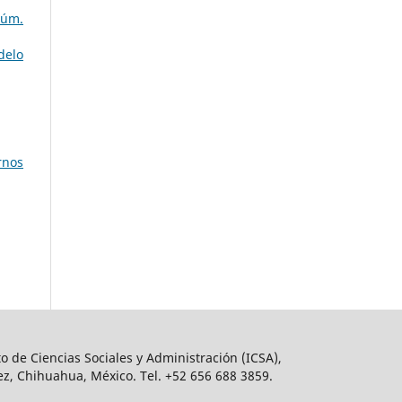
Núm.
delo
rnos
o de Ciencias Sociales y Administración (ICSA),
ez, Chihuahua, México. Tel. +52 656 688 3859.