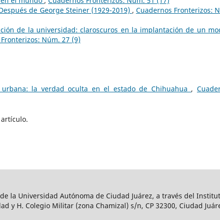
 en el mundo
,
Cuadernos Fronterizos: Núm. 51 (17)
 Después de George Steiner (1929-2019)
,
Cuadernos Fronterizos: 
ción de la universidad: claroscuros en la implantación de un mo
Fronterizos: Núm. 27 (9)
a urbana: la verdad oculta en el estado de Chihuahua
,
Cuade
artículo.
 de la Universidad Autónoma de Ciudad Juárez, a través del Institut
ad y H. Colegio Militar (zona Chamizal) s/n, CP 32300, Ciudad Juár