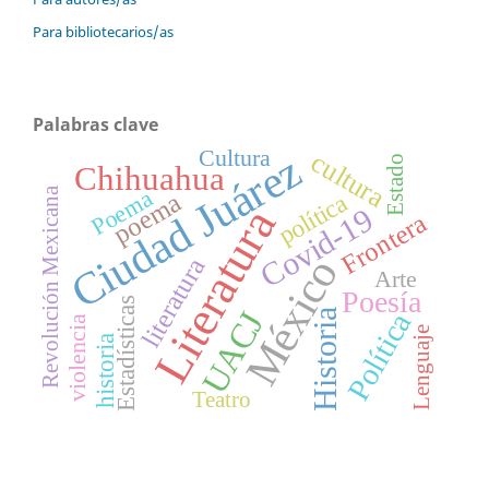
Para bibliotecarios/as
Palabras clave
Cultura
Ciudad Juárez
cultura
Estado
Chihuahua
Revolución Mexicana
Poema
poema
política
Literatura
Covid-19
Frontera
México
literatura
Arte
Poesía
Estadísticas
UACJ
Política
Historia
violencia
Lenguaje
historia
Teatro