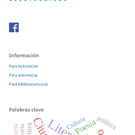
Información
Para lectores/as
Para autores/as
Para bibliotecarios/as
Palabras clave
política
Cultura
Poesía
cultura
historia