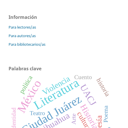
Información
Para lectores/as
Para autores/as
Para bibliotecarios/as
Palabras clave
Cuento
Violencia
política
Literatura
historia
México
UACJ
Ciudad Juárez
Historia
Poema
identidad
Teatro
Chihuahua
cultura
Arte
Poesía