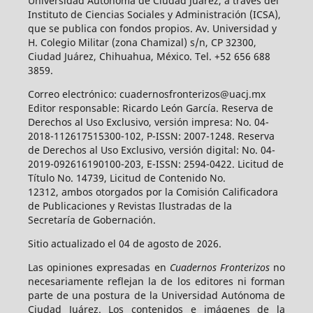
Universidad Autónoma de Ciudad Juárez, a través del
Instituto de Ciencias Sociales y Administración (ICSA),
que se publica con fondos propios. Av. Universidad y
H. Colegio Militar (zona Chamizal) s/n, CP 32300,
Ciudad Juárez, Chihuahua, México. Tel. +52 656 688
3859.
Correo electrónico: cuadernosfronterizos@uacj.mx
Editor responsable: Ricardo León García. Reserva de
Derechos al Uso Exclusivo, versión impresa: No. 04-
2018-112617515300-102, P-ISSN: 2007-1248. Reserva
de Derechos al Uso Exclusivo, versión digital: No. 04-
2019-092616190100-203, E-ISSN: 2594-0422. Licitud de
Título No. 14739, Licitud de Contenido No.
12312, ambos otorgados por la Comisión Calificadora
de Publicaciones y Revistas Ilustradas de la
Secretaría de Gobernación.
Sitio actualizado el 04 de agosto de 2026.
Las opiniones expresadas en
Cuadernos Fronterizos
no
necesariamente reflejan la de los editores ni forman
parte de una postura de la Universidad Autónoma de
Ciudad Juárez. Los contenidos e imágenes de la