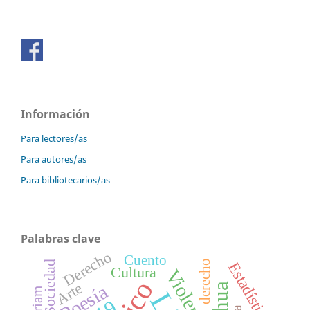
Información
Para lectores/as
Para autores/as
Para bibliotecarios/as
Palabras clave
Derecho
Cuento
derecho
Sociedad
Estadísticas
Cultura
Violencia
Arte
Poesía