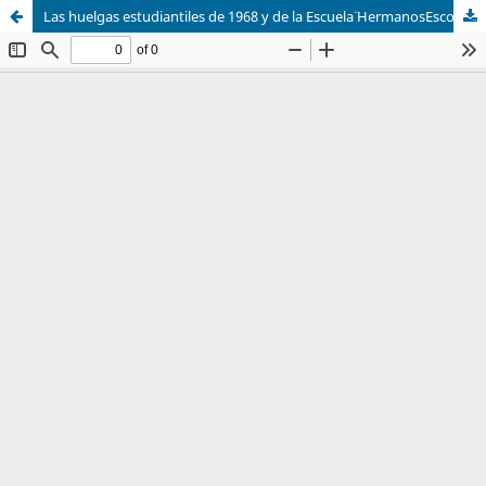
Las huelgas estudiantiles de 1968 y de la Escuela ̈HermanosEscobar ̈ en1967