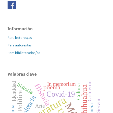
Información
Para lectores/as
Para autores/as
Para bibliotecarios/as
Palabras clave
Gobierno
historia
Identidad
In memoriam
Historia
Cultura
poema
Chihuahua
Covid-19
Política
Literatura
Violencia
Arte