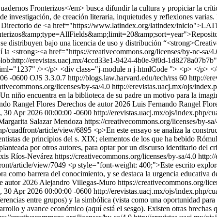
ernos Fronterizos</em> busca difundir la cultura y propiciar la crítica
e investigación, de creación literaria, inquietudes y reflexiones vari
en: Directorio de <a href="https://www.latindex.org/latindex/inicio">
fronterizos&amp;type=AllFields&amp;limit=20&amp;sort=year">Reposito
> se distribuyen bajo una licencia de uso y distribución “<strong>Cr
la <strong><a href="https://creativecommons.org/licenses/by-nc-sa/4.
blob:http://erevistas.uacj.mx/4ccd33e1-9424-4b0e-9f0d-1d8278a07b7b"
a-iml="1237" /></p> <div class="j-module n j-htmlCode "> <p> </p> <
:06 -0600
OJS 3.3.0.7
http://blogs.law.harvard.edu/tech/rss
60
http://er
ativecommons.org/licenses/by-sa/4.0
http://erevistas.uacj.mx/ojs/index
n niño encuentra en la biblioteca de su padre un motivo para la imagina
ndo Rangel Flores
Derechos de autor 2026 Luis Fernando Rangel Flores
, 30 Apr 2026 00:00:00 -0600
http://erevistas.uacj.mx/ojs/index.php/c
argarita Salazar Mendoza https://creativecommons.org/licenses/by-sa
php/cuadfront/article/view/6895
<p>En este ensayo se analiza la construcc
tistas de principios del s. XIX; elementos de los que ha bebido Rómul
planteada por otros autores, para optar por un discurso identitario del cr
xis Ríos-Nevárez https://creativecommons.org/licenses/by-sa/4.0
http:/
front/article/view/7049
<p style="font-weight: 400;">Este escrito explor
ora como barrera del conocimiento, y se destaca la urgencia educativa de
 autor 2026 Alejandro Villegas-Muro https://creativecommons.org/lice
, 30 Apr 2026 00:00:00 -0600
http://erevistas.uacj.mx/ojs/index.php/c
iferencias entre grupos) y la simbólica (vista como una oportunidad para
sarrollo y avance económico (aquí está el sesgo). Existen otras brechas