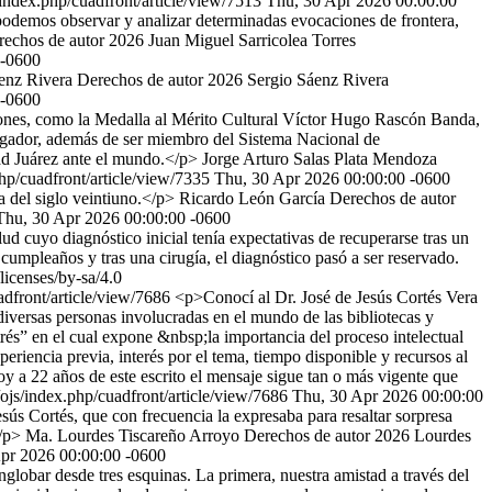
s/index.php/cuadfront/article/view/7513
Thu, 30 Apr 2026 00:00:00
podemos observar y analizar determinadas evocaciones de frontera,
echos de autor 2026 Juan Miguel Sarricolea Torres
 -0600
enz Rivera
Derechos de autor 2026 Sergio Sáenz Rivera
 -0600
ones, como la Medalla al Mérito Cultural Víctor Hugo Rascón Banda,
igador, además de ser miembro del Sistema Nacional de
ad Juárez ante el mundo.</p>
Jorge Arturo Salas Plata Mendoza
php/cuadfront/article/view/7335
Thu, 30 Apr 2026 00:00:00 -0600
a del siglo veintiuno.</p>
Ricardo León García
Derechos de autor
Thu, 30 Apr 2026 00:00:00 -0600
 cuyo diagnóstico inicial tenía expectativas de recuperarse tras un
mpleaños y tras una cirugía, el diagnóstico pasó a ser reservado.
icenses/by-sa/4.0
uadfront/article/view/7686
<p>Conocí al Dr. José de Jesús Cortés Vera
versas personas involucradas en el mundo de las bibliotecas y
rés” en el cual expone &nbsp;la importancia del proceso intelectual
eriencia previa, interés por el tema, tiempo disponible y recursos al
oy a 22 años de este escrito el mensaje sigue tan o más vigente que
x/ojs/index.php/cuadfront/article/view/7686
Thu, 30 Apr 2026 00:00:00
sús Cortés, que con frecuencia la expresaba para resaltar sorpresa
/p>
Ma. Lourdes Tiscareño Arroyo
Derechos de autor 2026 Lourdes
pr 2026 00:00:00 -0600
lobar desde tres esquinas. La primera, nuestra amistad a través del