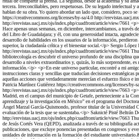
ritual de compartir la prensa. La segunda, desde la academia y su amad
tercera. Irreconciliables, pero respetuosas. De su legado intelectual 
hablan de su obra. Yo quiero abordar un lado que, considero, poco se
https://creativecommons.org/licenses/by-sa/4.0
http://erevistas.uacj.m
http://erevistas.uacj.mx/ojs/index.php/cuadfront/article/view/7661
<p>
Hace apenas unas semanas, en diciembre, intercambiamos, a través de
del Libro de Guadalajara; y él, con una generosidad intacta, agradecie
desarrollo de habilidades en los usuarios de la información, perdiero
superior, la ciudadanía crítica y el bienestar social.</p>
Sergio López 
http://erevistas.uacj.mx/ojs/index.php/cuadfront/article/view/7661
Thu
bibliotecología es descubrir el universo profundo de una disciplina 
desarrollo a niveles extraordinarios y, quizás, lo más sorprendente, es 
información.</p> <p>En este universo particular, encontré a mi amigo e
instrucciones claras y sencillas que traducían decisiones estratégicas 
aquellas acciones que verdaderamente merecían el esfuerzo físico e inte
Patricia Martínez Gutiérrez https://creativecommons.org/licenses/by-s
http://erevistas.uacj.mx/ojs/index.php/cuadfront/article/view/7663
<p>C
Madrid, en el campus del municipio de Getafe, perteneciente a la Com
aprendizaje y la investigación en México” en el programa del Doctora
Ángel Marzal García-Quismondo, profesor titular de la Universidad Car
evaluación de la tesis que se sustentaba.</p>
Saknicté Pisté Beltrán
De
http://erevistas.uacj.mx/ojs/index.php/cuadfront/article/view/7663
Thu
de Jesús Cortés Vera (QEPD), analizada a través de su bibliografía ac
publicaciones, que excluye ponencias presentadas en congresos y even
unidades de información en la formación del estudiante universitario.&