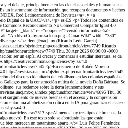
 y el debate, principalmente en las ciencias sociales y humanísticas.
as. Es un instrumento de información que recupera documentos y hechos
LATINDEX, Red Latinoamericana de Revistas</a>, y <a
rio Digital de la UACJ</a>.</p>
es-ES
<p>Todos los contenidos de
eative Commons Reconocimiento-No Comercial-Compartir Igual 4.0
0/" target="_blank" rel="noopener">versión informativa</a>
 alt="Archivo:Cc-by-nc-sa icon.png - CanariWiki" width="380"
/div> <p> </p>
rleon@uacj.mx (Ricardo León García)
evistas.uacj.mx/ojs/index.php/cuadfront/article/view/7749
Ricardo
.php/cuadfront/article/view/7749
Thu, 30 Apr 2026 00:00:00 -0600
ción: ser un espía. Al crecer y comenzar a estudiar literatura, se da
 https://creativecommons.org/licenses/by-sa/4.0
uadfront/article/view/7545
<p>En recuerdo de Rubén Moreno
/4.0
http://erevistas.uacj.mx/ojs/index.php/cuadfront/article/view/7545
ión del discurso identitario del criollismo en las colonias españolas
o Gallegos para la construcción mítica de la novela Doña Bárbara. Se
iollismo, sus reclamos sobre la tierra latinoamericana y sus
/erevistas.uacj.mx/ojs/index.php/cuadfront/article/view/6895
Thu, 30
a el surgimiento de nuevas brechas en el acceso y la comprensión
 fomentar una alfabetización crítica en la IA para garantizar el acceso
nses/by-sa/4.0
uadfront/article/view/7513
<p>Al menos hay tres tipos de brechas, la
 algo nuevo). En este texto solo se abordarán las que están
 que bien merecen un tratamiento aparte.</p>
Luis Felipe Fernández