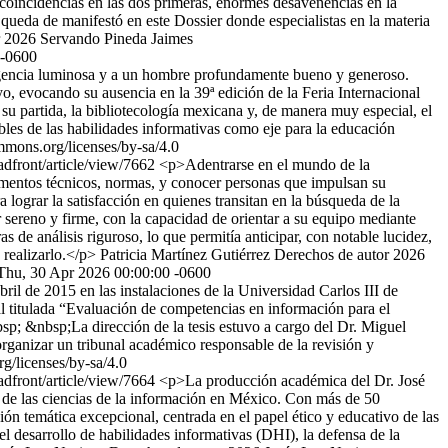
s coincidencias en las dos primeras, enormes desavenencias en la
 queda de manifestó en este Dossier donde especialistas en la materia
r 2026 Servando Pineda Jaimes
 -0600
ligencia luminosa y a un hombre profundamente bueno y generoso.
 evocando su ausencia en la 39ª edición de la Feria Internacional
su partida, la bibliotecología mexicana y, de manera muy especial, el
bles de las habilidades informativas como eje para la educación
mmons.org/licenses/by-sa/4.0
uadfront/article/view/7662
<p>Adentrarse en el mundo de la
damentos técnicos, normas, y conocer personas que impulsan su
a lograr la satisfacción en quienes transitan en la búsqueda de la
r sereno y firme, con la capacidad de orientar a su equipo mediante
s de análisis riguroso, lo que permitía anticipar, con notable lucidez,
 realizarlo.</p>
Patricia Martínez Gutiérrez
Derechos de autor 2026
Thu, 30 Apr 2026 00:00:00 -0600
ril de 2015 en las instalaciones de la Universidad Carlos III de
l titulada “Evaluación de competencias en información para el
sp; &nbsp;La dirección de la tesis estuvo a cargo del Dr. Miguel
rganizar un tribunal académico responsable de la revisión y
g/licenses/by-sa/4.0
uadfront/article/view/7664
<p>La producción académica del Dr. José
io de las ciencias de la información en México. Con más de 50
n temática excepcional, centrada en el papel ético y educativo de las
l desarrollo de habilidades informativas (DHI), la defensa de la