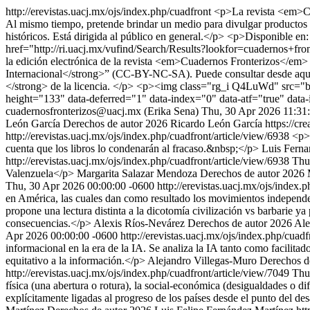
http://erevistas.uacj.mx/ojs/index.php/cuadfront
<p>La revista <em>Cuad
Al mismo tiempo, pretende brindar un medio para divulgar productos d
históricos. Está dirigida al público en general.</p> <p>Disponible 
href="http://ri.uacj.mx/vufind/Search/Results?lookfor=cuadernos+
la edición electrónica de la revista <em>Cuadernos Fronterizos</em
Internacional</strong>” (CC-BY-NC-SA). Puede consultar desde aquí 
</strong> de la licencia. </p> <p><img class="rg_i Q4LuWd" src="
height="133" data-deferred="1" data-index="0" data-atf="true" dat
cuadernosfronterizos@uacj.mx (Erika Sena)
Thu, 30 Apr 2026 11:31
León García
Derechos de autor 2026 Ricardo León García https://cre
http://erevistas.uacj.mx/ojs/index.php/cuadfront/article/view/6938
<p>U
cuenta que los libros lo condenarán al fracaso.&nbsp;</p>
Luis Ferna
http://erevistas.uacj.mx/ojs/index.php/cuadfront/article/view/6938
Thu
Valenzuela</p>
Margarita Salazar Mendoza
Derechos de autor 2026 M
Thu, 30 Apr 2026 00:00:00 -0600
http://erevistas.uacj.mx/ojs/index.
en América, las cuales dan como resultado los movimientos independen
propone una lectura distinta a la dicotomía civilización vs barbarie ya 
consecuencias.</p>
Alexis Ríos-Nevárez
Derechos de autor 2026 Ale
Apr 2026 00:00:00 -0600
http://erevistas.uacj.mx/ojs/index.php/cuad
informacional en la era de la IA. Se analiza la IA tanto como facilitad
equitativo a la información.</p>
Alejandro Villegas-Muro
Derechos de
http://erevistas.uacj.mx/ojs/index.php/cuadfront/article/view/7049
Thu
física (una abertura o rotura), la social-económica (desigualdades o d
explícitamente ligadas al progreso de los países desde el punto del de