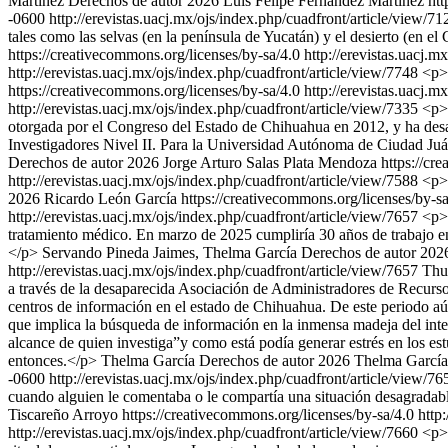
Martínez
Derechos de autor 2026 Luis Felipe Fernández Martínez htt
-0600
http://erevistas.uacj.mx/ojs/index.php/cuadfront/article/view/7
tales como las selvas (en la península de Yucatán) y el desierto (en e
https://creativecommons.org/licenses/by-sa/4.0
http://erevistas.uacj.m
http://erevistas.uacj.mx/ojs/index.php/cuadfront/article/view/7748
<p>
https://creativecommons.org/licenses/by-sa/4.0
http://erevistas.uacj.m
http://erevistas.uacj.mx/ojs/index.php/cuadfront/article/view/7335
<p>
otorgada por el Congreso del Estado de Chihuahua en 2012, y ha desa
Investigadores Nivel II. Para la Universidad Autónoma de Ciudad Juár
Derechos de autor 2026 Jorge Arturo Salas Plata Mendoza https://cre
http://erevistas.uacj.mx/ojs/index.php/cuadfront/article/view/7588
<p>C
2026 Ricardo León García https://creativecommons.org/licenses/by-s
http://erevistas.uacj.mx/ojs/index.php/cuadfront/article/view/7657
<p>H
tratamiento médico. En marzo de 2025 cumpliría 30 años de trabajo en
</p>
Servando Pineda Jaimes, Thelma García
Derechos de autor 2026
http://erevistas.uacj.mx/ojs/index.php/cuadfront/article/view/7657
Thu
a través de la desaparecida Asociación de Administradores de Recur
centros de información en el estado de Chihuahua. De este periodo aún
que implica la búsqueda de información en la inmensa madeja del intern
alcance de quien investiga”y como está podía generar estrés en los est
entonces.</p>
Thelma García
Derechos de autor 2026 Thelma García 
-0600
http://erevistas.uacj.mx/ojs/index.php/cuadfront/article/view/7
cuando alguien le comentaba o le compartía una situación desagradabl
Tiscareño Arroyo https://creativecommons.org/licenses/by-sa/4.0
http
http://erevistas.uacj.mx/ojs/index.php/cuadfront/article/view/7660
<p>E