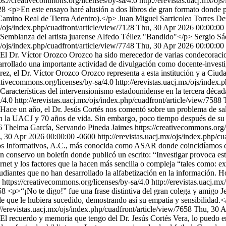
ps://creativecommons.org/licenses/by-sa/4.0
http://erevistas.uacj.mx/oj
128
<p>En este ensayo haré alusión a dos libros de gran formato donde 
l Camino Real de Tierra Adentro).</p>
Juan Miguel Sarricolea Torres
Der
x/ojs/index.php/cuadfront/article/view/7128
Thu, 30 Apr 2026 00:00:00
Semblanza del artista juarense Alfedo Téllez "Bandido"</p>
Sergio Sá
x/ojs/index.php/cuadfront/article/view/7748
Thu, 30 Apr 2026 00:00:00
El Dr. Víctor Orozco Orozco ha sido merecedor de varias condecoraci
rrollado una importante actividad de divulgación como docente-invest
ez, el Dr. Víctor Orozco Orozco representa a esta institución y a Ciud
ativecommons.org/licenses/by-sa/4.0
http://erevistas.uacj.mx/ojs/index.
aracterísticas del intervensionismo estadounidense en la tercera décad
a/4.0
http://erevistas.uacj.mx/ojs/index.php/cuadfront/article/view/7588
ace un año, el Dr. Jesús Cortés nos comentó sobre un problema de salud
 la UACJ y 70 años de vida. Sin embargo, poco tiempo después de su cu
 Thelma García, Servando Pineda Jaimes https://creativecommons.org/l
, 30 Apr 2026 00:00:00 -0600
http://erevistas.uacj.mx/ojs/index.php/c
sos Informativos, A.C., más conocida como ASAR donde coincidíamos di
 conservo un boletín donde publicó un escrito: “Investigar provoca est
et y los factores que la hacen más sencilla o compleja “tales como: exp
udiantes que no han desarrollado la alfabetización en la información. H
https://creativecommons.org/licenses/by-sa/4.0
http://erevistas.uacj.m
658
<p>“¡No te digo!” fue una frase distintiva del gran colega y amigo Je
e que le hubiera sucedido, demostrando así su empatía y sensibilidad.<
://erevistas.uacj.mx/ojs/index.php/cuadfront/article/view/7658
Thu, 30 A
l recuerdo y memoria que tengo del Dr. Jesús Cortés Vera, lo puedo eng