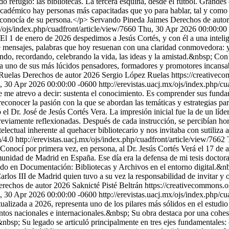
o refugio: las bibliotecas. La tercera esquina, desde el futbol. Grande
y académico hay personas más capacitadas que yo para hablar, tal y como
 conocía de su persona.</p>
Servando Pineda Jaimes
Derechos de auto
x/ojs/index.php/cuadfront/article/view/7660
Thu, 30 Apr 2026 00:00:00
El 1 de enero de 2026 despedimos a Jesús Cortés, y con él a una inte
 mensajes, palabras que hoy resuenan con una claridad conmovedora: yo,
ndo, recordando, celebrando la vida, las ideas y la amistad.&nbsp; Con 
n a uno de sus más lúcidos pensadores, formadores y promotores incansa
Ruelas
Derechos de autor 2026 Sergio López Ruelas https://creativeco
, 30 Apr 2026 00:00:00 -0600
http://erevistas.uacj.mx/ojs/index.php/c
que me atrevo a decir: sustenta el conocimiento. Es comprender sus fun
reconocer la pasión con la que se abordan las temáticas y estrategias par
l Dr. José de Jesús Cortés Vera. La impresión inicial fue la de un líde
previamente reflexionadas. Después de cada instrucción, se percibían hora
lectual inherente al quehacer bibliotecario y nos invitaba con sutiliza a
a/4.0
http://erevistas.uacj.mx/ojs/index.php/cuadfront/article/view/7662
onocí por primera vez, en persona, al Dr. Jesús Cortés Verá el 17 de ab
unidad de Madrid en España. Ese día era la defensa de mi tesis doctora
do en Documentación: Bibliotecas y Archivos en el entorno digital.&nb
los III de Madrid quien tuvo a su vez la responsabilidad de invitar y o
rechos de autor 2026 Saknicté Pisté Beltrán https://creativecommons.or
, 30 Apr 2026 00:00:00 -0600
http://erevistas.uacj.mx/ojs/index.php/c
tualizada a 2026, representa uno de los pilares más sólidos en el estud
tos nacionales e internacionales.&nbsp; Su obra destaca por una cohesió
nbsp; Su legado se articuló principalmente en tres ejes fundamentales: e