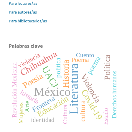
Para lectores/as
Para autores/as
Para bibliotecarios/as
Palabras clave
Chihuahua
violencia
Cuento
Política
poema
Poema
política
Historia
Revolución Mexicana
Literatura
UACJ
Derechos humanos
Poesía
Violencia
México
Covid-19
historia
Educación
Frontera
cultura
Arte
Mujeres
Cultura
Estado
identidad