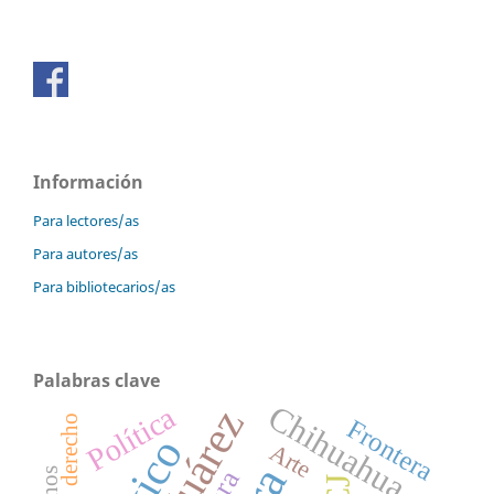
Información
Para lectores/as
Para autores/as
Para bibliotecarios/as
Palabras clave
Chihuahua
Política
derecho
Frontera
Arte