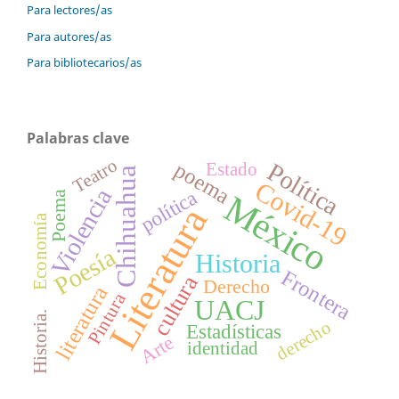
Para lectores/as
Para autores/as
Para bibliotecarios/as
Palabras clave
Teatro
poema
Política
Estado
Chihuahua
Covid-19
Violencia
política
México
Poema
Literatura
Economía
Poesía
Historia
Frontera
cultura
Derecho
literatura
Pintura
UACJ
Historia.
derecho
Estadísticas
Arte
identidad