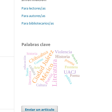
Para lectores/as
Para autores/as
Para bibliotecarios/as
Palabras clave
Ciudad Juárez
Chihuahua
Violencia
historia
derecho
Historia
educación
Cuento
poema
Literatura
México
cultura
Frontera
Arte
Teatro
UACJ
literatura
Poesía
política
Poema
Cultura
Enviar un artículo