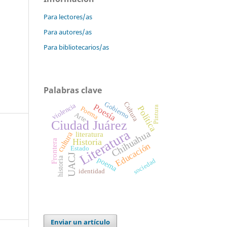
Para lectores/as
Para autores/as
Para bibliotecarios/as
Palabras clave
Gobierno
Cultura
violencia
Poesía
Política
Pintura
Poema
Arte
Ciudad Juárez
Literatura
Chihuahua
literatura
cultura
Historia
Frontera
Educación
Estado
UACJ
historia
poema
sociedad
identidad
Enviar un artículo