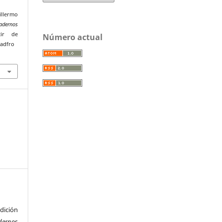
llermo
adernos
tir de
Número actual
uadfro
ición
dernos