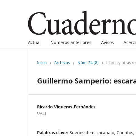
Actual
Números anteriores
Avisos
Acerc
Inicio
/
Archivos
/
Núm. 24 (8)
/
Libros y otras r
Guillermo Samperio: escara
Ricardo Vigueras-Fernández
UACJ
Palabras clave:
Sueños de escarabajo, Cuentos,