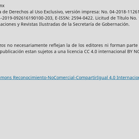
mx
a de Derechos al Uso Exclusivo, versión impresa: No. 04-2018-112
 04-2019-092616190100-203, E-ISSN: 2594-0422. Licitud de Título No
caciones y Revistas Ilustradas de la Secretaría de Gobernación.
zos
no necesariamente reflejan la de los editores ni forman part
publicación estan sujetos a una licencia CC 4.0 internacional BY N
ommons Reconocimiento-NoComercial-CompartirIgual 4.0 Internacio