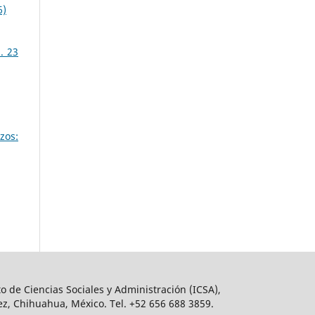
6)
. 23
zos:
o de Ciencias Sociales y Administración (ICSA),
ez, Chihuahua, México. Tel. +52 656 688 3859.