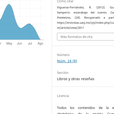
Cómo citar
Vigueras-Fernández, R. (2012). Gui
Samperio: escarabajo del cuento.
Cu
Fronterizos
, (24). Recuperado a par
https://erevistas.uacj.mx/ojs/index.php/c
nt/article/view/2011
Más formatos de cita
Número
Núm. 24 (8)
Sección
Libros y otras reseñas
Licencia
Todos los contenidos de la ed
electrónica de la revista
Cua