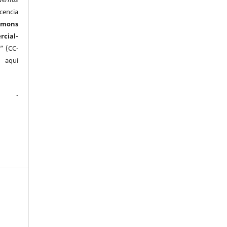
cencia
mmons
ial-
” (CC-
e aquí
.