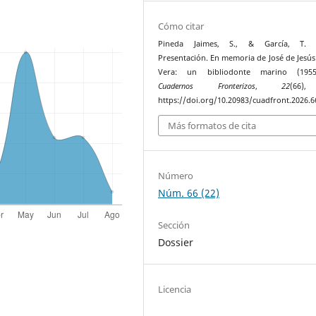
Cómo citar
Pineda Jaimes, S., & García, T. (
Presentación. En memoria de José de Jesús
Vera: un bibliodonte marino (1955-
Cuadernos Fronterizos
,
22
(66)
https://doi.org/10.20983/cuadfront.2026.6
Más formatos de cita
Número
Núm. 66 (22)
Sección
Dossier
Licencia