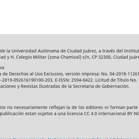
 de la Universidad Autónoma de Ciudad Juárez, a través del Institut
ad y H. Colegio Militar (zona Chamizal) s/n, CP 32300, Ciudad Juár
mx
a de Derechos al Uso Exclusivo, versión impresa: No. 04-2018-112
 04-2019-092616190100-203, E-ISSN: 2594-0422. Licitud de Título No
caciones y Revistas Ilustradas de la Secretaría de Gobernación.
zos
no necesariamente reflejan la de los editores ni forman part
publicación estan sujetos a una licencia CC 4.0 internacional BY N