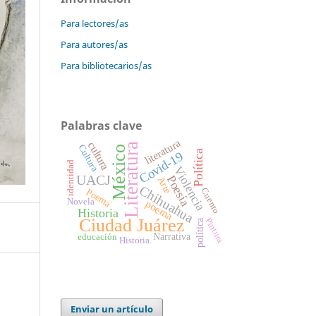
Para lectores/as
Para autores/as
Para bibliotecarios/as
Palabras clave
literatura
cultura
Literatura
Cultura
México
Política
Covid-19
identidad
Violencia
UACJ
Poesía
Arte
Chihuahua
Cuento
Poema
Novela
poema
Historia
Ciudad Juárez
Pintura
política
Narrativa
educación
Historia.
Enviar un artículo