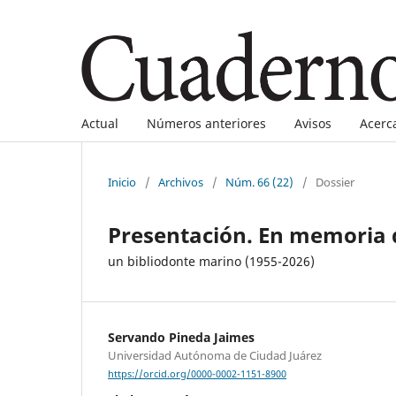
Actual
Números anteriores
Avisos
Acerc
Inicio
/
Archivos
/
Núm. 66 (22)
/
Dossier
Presentación. En memoria d
un bibliodonte marino (1955-2026)
Servando Pineda Jaimes
Universidad Autónoma de Ciudad Juárez
https://orcid.org/0000-0002-1151-8900