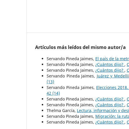
Artículos más leídos del mismo autor/a
Servando Pineda Jaimes,
El país de la met
Servando Pineda Jaimes,
¿Cuántos dijo?
,
C
Servando Pineda Jaimes,
¿Cuántos dijo?
,
C
Servando Pineda Jaimes,
Juárez y Medell
(13)
Servando Pineda Jaimes,
Elecciones 2018.
42 (14)
Servando Pineda Jaimes,
¿Cuántos dijo?
,
C
Servando Pineda Jaimes,
¿Cuántos dijo?
,
C
Thelma García,
Lectura, información y de
Servando Pineda Jaimes,
Migración: la rut
Servando Pineda Jaimes,
¿Cuántos dijo?
,
C