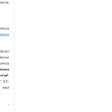
arcía,
encia
mons
ición
dernos
cencia
mmons
ial-
” (CC-
e aquí
.