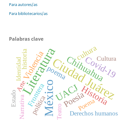
Para autores/as
Para bibliotecarios/as
Palabras clave
cultura
Literatura
historia
Violencia
Chihuahua
Covid-19
Cultura
Ciudad Juárez
Identidad
poema
Arte
México
Frontera
UACJ
Historia
Estado
Poesía
política
Narrativa
Poema
Teatro
Derechos humanos