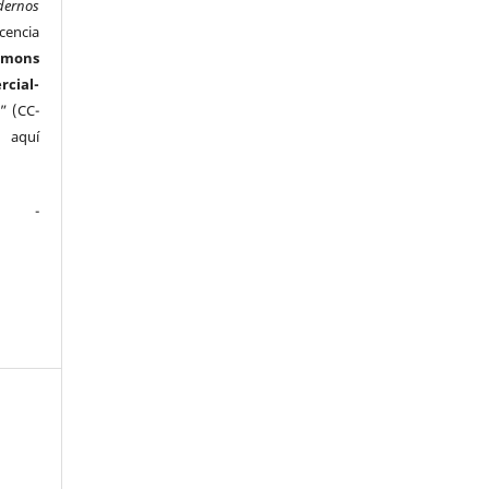
dernos
cencia
mmons
ial-
” (CC-
e aquí
.