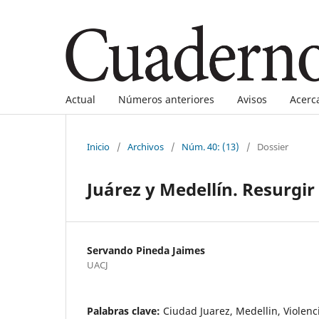
Actual
Números anteriores
Avisos
Acerc
Inicio
/
Archivos
/
Núm. 40: (13)
/
Dossier
Juárez y Medellín. Resurgir
Servando Pineda Jaimes
UACJ
Palabras clave:
Ciudad Juarez, Medellin, Violenc