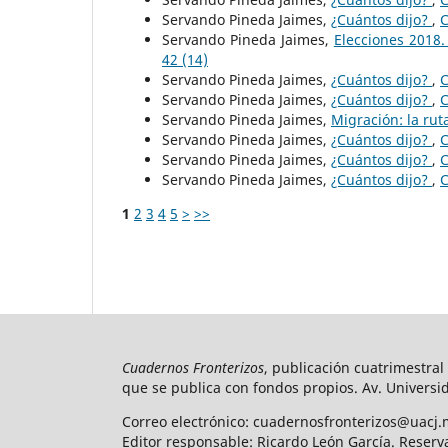
Servando Pineda Jaimes,
¿Cuántos dijo?
,
C
Servando Pineda Jaimes,
Elecciones 2018.
42 (14)
Servando Pineda Jaimes,
¿Cuántos dijo?
,
C
Servando Pineda Jaimes,
¿Cuántos dijo?
,
C
Servando Pineda Jaimes,
Migración: la rut
Servando Pineda Jaimes,
¿Cuántos dijo?
,
C
Servando Pineda Jaimes,
¿Cuántos dijo?
,
C
Servando Pineda Jaimes,
¿Cuántos dijo?
,
C
1
2
3
4
5
>
>>
Cuadernos Fronterizos
, publicación cuatrimestral
que se publica con fondos propios. Av. Universid
Correo electrónico: cuadernosfronterizos@uacj.
Editor responsable: Ricardo León García. Reserv