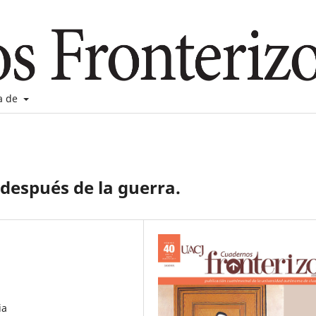
a de
 después de la guerra.
ia