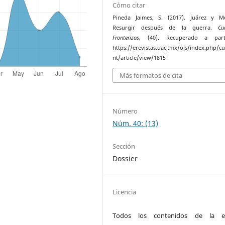
Cómo citar
Pineda Jaimes, S. (2017). Juárez y Me
Resurgir después de la guerra.
Cu
Fronterizos
, (40). Recuperado a par
https://erevistas.uacj.mx/ojs/index.php/c
nt/article/view/1815
Más formatos de cita
Número
Núm. 40: (13)
Sección
Dossier
Licencia
Todos los contenidos de la ed