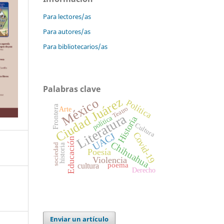
Para lectores/as
Para autores/as
Para bibliotecarios/as
Palabras clave
Ciudad Juárez
México
Política
Frontera
Teatro
Arte
Literatura
política
Historia
Cultura
Covid-19
UACJ
Educación
Chihuahua
historia
sociedad
Poesía
Violencia
poema
cultura
Derecho
Enviar un artículo