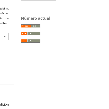
dellín.
adernos
Número actual
tir de
uadfro
ición