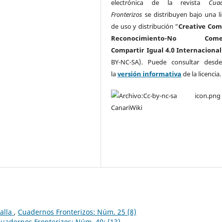
electrónica de la revista
Cua
Fronterizos
se distribuyen bajo una li
de uso y distribución “
Creative Co
Reconocimiento-No Comerc
Compartir Igual 4.0 Internacional
BY-NC-SA). Puede consultar desd
la
versión informativa
de la licencia
ralla
,
Cuadernos Fronterizos: Núm. 25 (8)
uadernos Fronterizos: Núm. 40: (13)