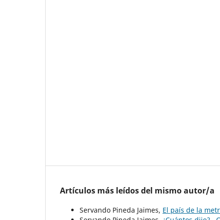
Artículos más leídos del mismo autor/a
Servando Pineda Jaimes,
El país de la met
Servando Pineda Jaimes,
¿Cuántos dijo?
,
C