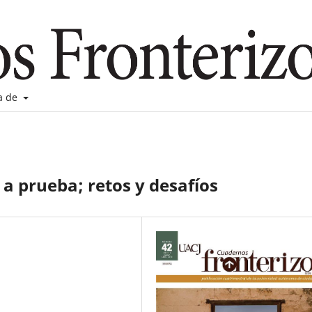
a de
 a prueba; retos y desafíos