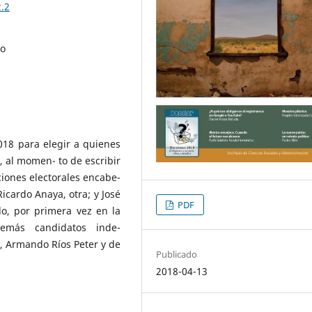
2.2
co
2018 para elegir a quienes
, al momen- to de escribir
iciones electorales encabe-
cardo Anaya, otra; y José
PDF
do, por primera vez en la
demás candidatos inde-
 Armando Ríos Peter y de
Publicado
2018-04-13