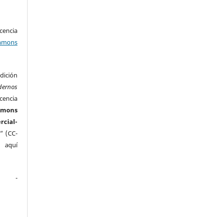
encia
mons
ición
dernos
cencia
mmons
ial-
” (CC-
e aquí
.