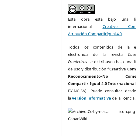
Esta obra está bajo una lic
internacional
Creative Com
Atribución-CompartirIgual 4.0
.
Todos los contenidos de la ed
electrónica de la revista
Cua
Fronterizos
se distribuyen bajo una li
de uso y distribución “
Creative Co
Reconocimiento-No Comerc
Compartir Igual 4.0 Internacional
BY-NC-SA). Puede consultar desd
la
versión informativa
de la licencia