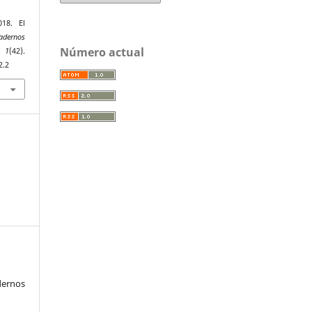
018. El
adernos
Número actual
,
1
(42).
2.2
ernos