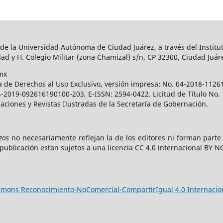
 de la Universidad Autónoma de Ciudad Juárez, a través del Institut
ad y H. Colegio Militar (zona Chamizal) s/n, CP 32300, Ciudad Juár
mx
a de Derechos al Uso Exclusivo, versión impresa: No. 04-2018-112
 04-2019-092616190100-203, E-ISSN: 2594-0422. Licitud de Título No
caciones y Revistas Ilustradas de la Secretaría de Gobernación.
zos
no necesariamente reflejan la de los editores ni forman part
publicación estan sujetos a una licencia CC 4.0 internacional BY N
ommons Reconocimiento-NoComercial-CompartirIgual 4.0 Internacio