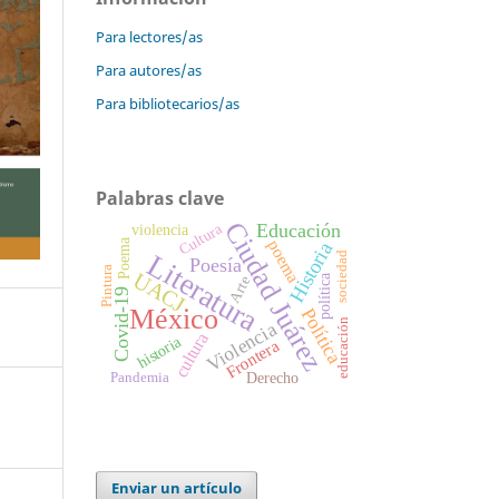
Para lectores/as
Para autores/as
Para bibliotecarios/as
Palabras clave
Ciudad Juárez
Educación
Cultura
violencia
Poema
poema
Historia
Literatura
sociedad
Poesía
Pintura
UACJ
política
Arte
Covid-19
México
Política
educación
Violencia
cultura
historia
Frontera
Pandemia
Derecho
Enviar un artículo