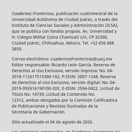
Cuadernos Fronterizos
, publicación cuatrimestral de la
Universidad Autónoma de Ciudad Juárez, a través del
Instituto de Ciencias Sociales y Administración (ICSA),
que se publica con fondos propios. Av. Universidad y
H. Colegio Militar (zona Chamizal) s/n, CP 32300,
Ciudad Juárez, Chihuahua, México. Tel. +52 656 688
3859.
Correo electrónico: cuadernosfronterizos@uacj.mx
Editor responsable: Ricardo León García. Reserva de
Derechos al Uso Exclusivo, versión impresa: No. 04-
2018-112617515300-102, P-ISSN: 2007-1248. Reserva
de Derechos al Uso Exclusivo, versión digital: No. 04-
2019-092616190100-203, E-ISSN: 2594-0422. Licitud de
Título No. 14739, Licitud de Contenido No.
12312, ambos otorgados por la Comisión Calificadora
de Publicaciones y Revistas Ilustradas de la
Secretaría de Gobernación.
Sitio actualizado el 04 de agosto de 2026.
Las opiniones expresadas en
Cuadernos Fronterizos
no