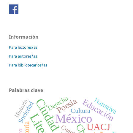
Información
Para lectores/as
Para autores/as
Para bibliotecarios/as
Palabras clave
Derecho
Ciudad Juárez
Poesía
Narrativa
Historia.
Educación
Sociedad
Cultura
México
historia
UACJ
Cuento