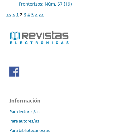
Fronterizos: Núm. 57 (19)
<<
<
1
2
3
4
5
>
>>
Información
Para lectores/as
Para autores/as
Para bibliotecarios/as