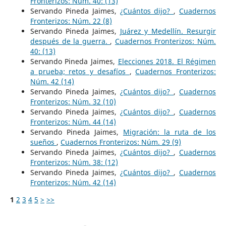
Fronterizos: Núm. 40: (13)
Servando Pineda Jaimes,
¿Cuántos dijo?
,
Cuadernos
Fronterizos: Núm. 22 (8)
Servando Pineda Jaimes,
Juárez y Medellín. Resurgir
después de la guerra.
,
Cuadernos Fronterizos: Núm.
40: (13)
Servando Pineda Jaimes,
Elecciones 2018. El Régimen
a prueba; retos y desafíos
,
Cuadernos Fronterizos:
Núm. 42 (14)
Servando Pineda Jaimes,
¿Cuántos dijo?
,
Cuadernos
Fronterizos: Núm. 32 (10)
Servando Pineda Jaimes,
¿Cuántos dijo?
,
Cuadernos
Fronterizos: Núm. 44 (14)
Servando Pineda Jaimes,
Migración: la ruta de los
sueños
,
Cuadernos Fronterizos: Núm. 29 (9)
Servando Pineda Jaimes,
¿Cuántos dijo?
,
Cuadernos
Fronterizos: Núm. 38: (12)
Servando Pineda Jaimes,
¿Cuántos dijo?
,
Cuadernos
Fronterizos: Núm. 42 (14)
1
2
3
4
5
>
>>