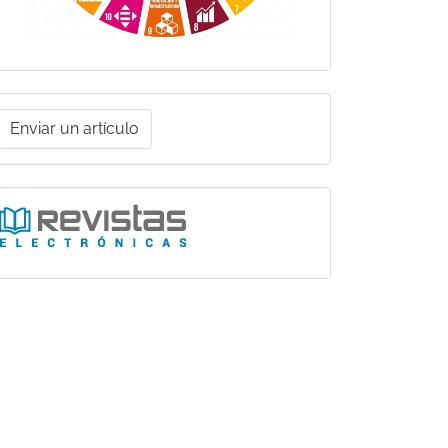
nviar
Enviar un artículo
un
rtículo
Ligas