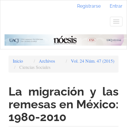
Navegación
Registrarse
Entrar
principal
Contenido
principal
Togg
Barra
navig
lateral
Inicio
Archivos
Vol. 24 Núm. 47 (2015)
Ciencias Sociales
La migración y las
remesas en México:
1980-2010