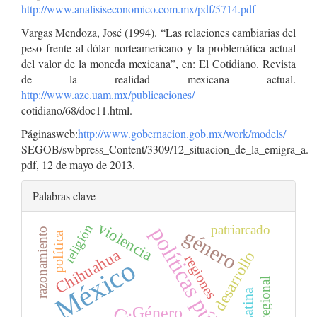
http://www.analisiseconomico.com.mx/pdf/5714.pdf
Vargas Mendoza, José (1994). “Las relaciones cambiarias del
peso frente al dólar norteamericano y la problemática actual
del valor de la moneda mexicana”, en: El Cotidiano. Revista
de la realidad mexicana actual.
http://www.azc.uam.mx/publicaciones/
cotidiano/68/doc11.html.
Páginasweb:
http://www.gobernacion.gob.mx/work/models/
SEGOB/swbpress_Content/3309/12_situacion_de_la_emigra_a.
pdf, 12 de mayo de 2013.
Palabras clave
violencia
religión
patriarcado
políticas públicas
género
razonamiento
política
Chihuahua
desarrollo
regiones
México
Género