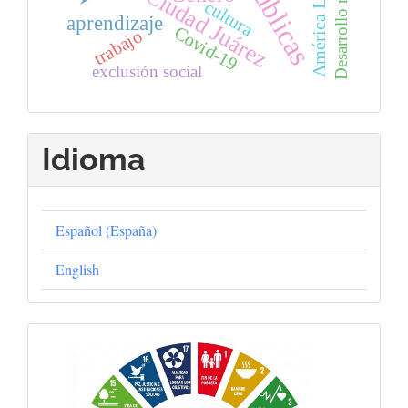
Desarrollo regional
América Latina
Ciudad Juárez
cultura
aprendizaje
Covid-19
trabajo
exclusión social
Idioma
Español (España)
English
Objetivos
Globales