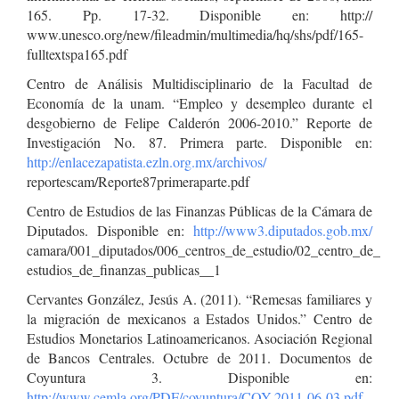
165. Pp. 17-32. Disponible en: http://
www.unesco.org/new/fileadmin/multimedia/hq/shs/pdf/165-
fulltextspa165.pdf
Centro de Análisis Multidisciplinario de la Facultad de
Economía de la unam. “Empleo y desempleo durante el
desgobierno de Felipe Calderón 2006-2010.” Reporte de
Investigación No. 87. Primera parte. Disponible en:
http://enlacezapatista.ezln.org.mx/archivos/
reportescam/Reporte87primeraparte.pdf
Centro de Estudios de las Finanzas Públicas de la Cámara de
Diputados. Disponible en:
http://www3.diputados.gob.mx/
camara/001_diputados/006_centros_de_estudio/02_centro_de_
estudios_de_finanzas_publicas__1
Cervantes González, Jesús A. (2011). “Remesas familiares y
la migración de mexicanos a Estados Unidos.” Centro de
Estudios Monetarios Latinoamericanos. Asociación Regional
de Bancos Centrales. Octubre de 2011. Documentos de
Coyuntura 3. Disponible en:
http://www.cemla.org/PDF/coyuntura/COY-2011-06-03.pdf
.