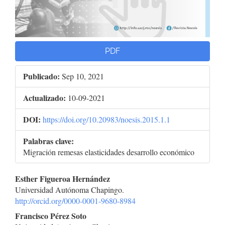
PDF
Publicado:
Sep 10, 2021
Actualizado:
10-09-2021
DOI:
https://doi.org/10.20983/noesis.2015.1.1
Palabras clave:
Migración remesas elasticidades desarrollo económico
Contenido
Esther Figueroa Hernández
Universidad Autónoma Chapingo.
principal
http://orcid.org/0000-0001-9680-8984
del
Francisco Pérez Soto