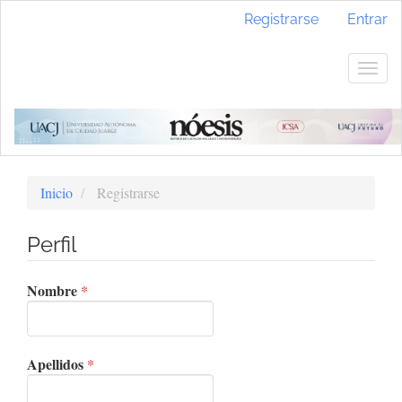
Navegación
Registrarse
Entrar
principal
Contenido
principal
Togg
Barra
navig
lateral
Inicio
Registrarse
Perfil
Obligatorio
Nombre
*
Obligatorio
Apellidos
*