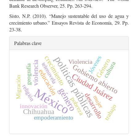
Bank Research Observer, 25. Pp. 263-294.
Sisto, N.P. (2010). “Manejo sustentable del uso de agua y
crecimiento urbano.” Ensayos Revista de Economía, 29. Pp.
23-38.
Palabras clave
Jóvenes
crecimiento
políticas públicas
Género
Violencia
violencia
cultura
telenovela
Gobierno abierto
geografía
educación
Ciudad Juárez
Migración
religión
México
género
desarrollo
mujer
pobreza
innovación
trabajo
Chihuahua
empoderamiento