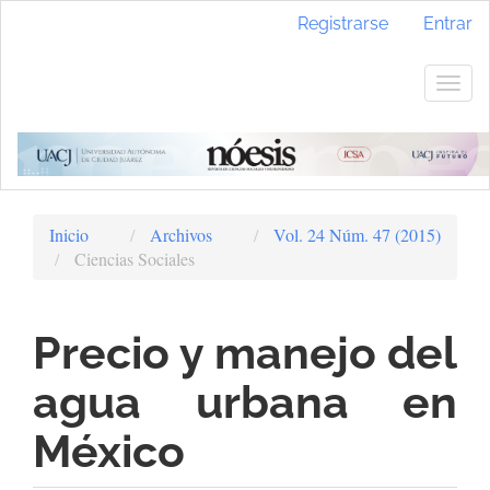
Navegación
Registrarse
Entrar
principal
Contenido
principal
Togg
Barra
navig
lateral
Inicio
Archivos
Vol. 24 Núm. 47 (2015)
Ciencias Sociales
Precio y manejo del
agua urbana en
México