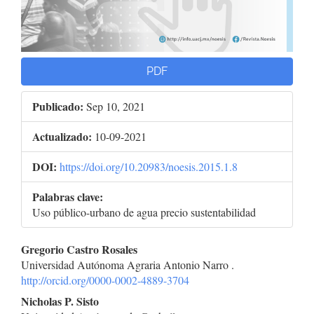
PDF
Publicado:
Sep 10, 2021
Actualizado:
10-09-2021
DOI:
https://doi.org/10.20983/noesis.2015.1.8
Palabras clave:
Uso público-urbano de agua precio sustentabilidad
Contenido
Gregorio Castro Rosales
Universidad Autónoma Agraria Antonio Narro .
principal
http://orcid.org/0000-0002-4889-3704
del
Nicholas P. Sisto