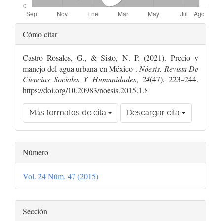
Detalles
Cómo citar
del
Castro Rosales, G., & Sisto, N. P. (2021). Precio y
artículo
manejo del agua urbana en México .
Nóesis. Revista De
Ciencias Sociales Y Humanidades
,
24
(47), 223–244.
https://doi.org/10.20983/noesis.2015.1.8
Más formatos de cita
Descargar cita
Número
Vol. 24 Núm. 47 (2015)
Sección