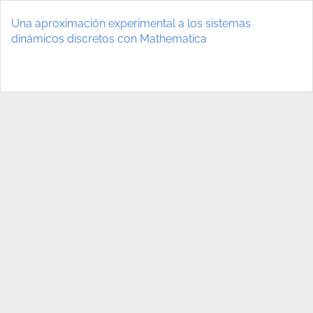
Volver
a
Una aproximación experimental a los sistemas
los
dinámicos discretos con Mathematica
detalles
del
De
D
artículo
P