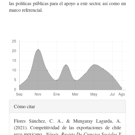
las políticas públicas para el apoyo a este sector, así como un
marco referencial.
Descargas
Detalles
Cómo citar
del
Flores Sánchez, C. A., & Mungaray Lagarda, A.
artículo
(2021). Competitividad de las exportaciones de chile
seco mexicano .
Nóesis. Revista De Ciencias Sociales Y