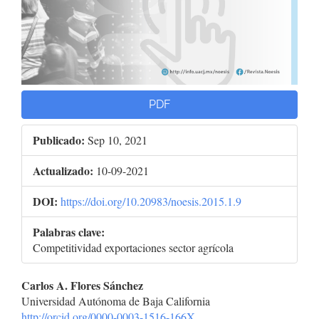
PDF
Publicado:
Sep 10, 2021
Actualizado:
10-09-2021
DOI:
https://doi.org/10.20983/noesis.2015.1.9
Palabras clave:
Competitividad exportaciones sector agrícola
Contenido
Carlos A. Flores Sánchez
Universidad Autónoma de Baja California
principal
http://orcid.org/0000-0003-1516-166X