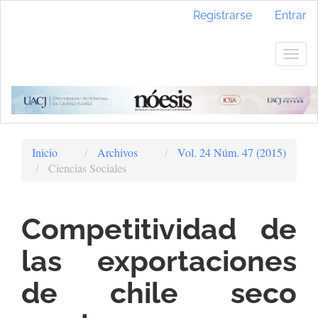
Navegación
Registrarse
Entrar
principal
Contenido
principal
Togg
Barra
navig
lateral
Inicio
Archivos
Vol. 24 Núm. 47 (2015)
Ciencias Sociales
Competitividad de
las exportaciones
de chile seco