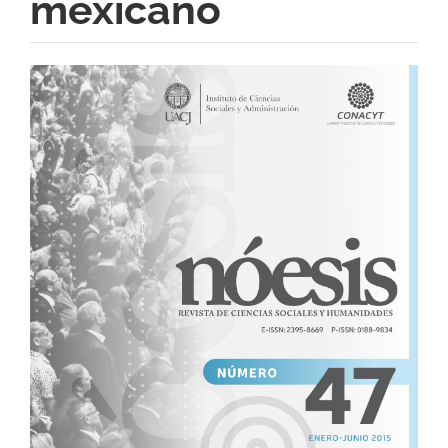
mexicano
Barra
lateral
del
artículo