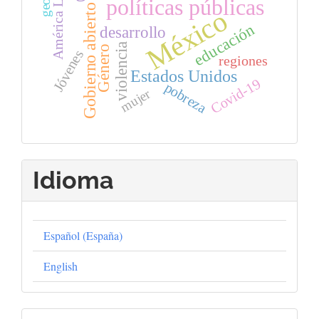
América Latina
políticas públicas
Gobierno abierto
México
educación
desarrollo
violencia
Género
Jóvenes
regiones
Estados Unidos
Covid-19
pobreza
mujer
Idioma
Español (España)
English