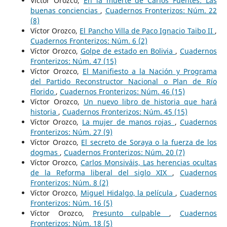
Víctor Orozco,
En la muerte de Carlos Fuentes: Las
buenas conciencias
,
Cuadernos Fronterizos: Núm. 22
(8)
Víctor Orozco,
El Pancho Villa de Paco Ignacio Taibo II
,
Cuadernos Fronterizos: Núm. 6 (2)
Víctor Orozco,
Golpe de estado en Bolivia
,
Cuadernos
Fronterizos: Núm. 47 (15)
Víctor Orozco,
El Manifiesto a la Nación y Programa
del Partido Reconstructor Nacional o Plan de Río
Florido
,
Cuadernos Fronterizos: Núm. 46 (15)
Víctor Orozco,
Un nuevo libro de historia que hará
historia
,
Cuadernos Fronterizos: Núm. 45 (15)
Víctor Orozco,
La mujer de manos rojas
,
Cuadernos
Fronterizos: Núm. 27 (9)
Víctor Orozco,
El secreto de Soraya o la fuerza de los
dogmas
,
Cuadernos Fronterizos: Núm. 20 (7)
Víctor Orozco,
Carlos Monsiváis, Las herencias ocultas
de la Reforma liberal del siglo XIX
,
Cuadernos
Fronterizos: Núm. 8 (2)
Víctor Orozco,
Miguel Hidalgo, la película
,
Cuadernos
Fronterizos: Núm. 16 (5)
Víctor Orozco,
Presunto culpable
,
Cuadernos
Fronterizos: Núm. 18 (5)