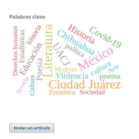
Palabras clave
Historia
historia
Literatura
Covid-19
Derechos humanos
Chihuahua
Estadísticas
Educación
UACJ
política
México
Poesía
cultura
Arte
Mujeres
Violencia
poema
Cultura
Novela
Ciudad Juárez
Frontera
Sociedad
Enviar un artículo