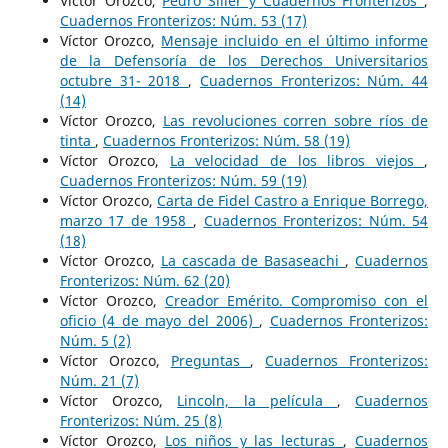
Víctor Orozco,
Pedro Siller y Cuadernos Fronterizos
,
Cuadernos Fronterizos: Núm. 53 (17)
Víctor Orozco,
Mensaje incluido en el último informe
de la Defensoría de los Derechos Universitarios
octubre 31- 2018
,
Cuadernos Fronterizos: Núm. 44
(14)
Víctor Orozco,
Las revoluciones corren sobre ríos de
tinta
,
Cuadernos Fronterizos: Núm. 58 (19)
Víctor Orozco,
La velocidad de los libros viejos
,
Cuadernos Fronterizos: Núm. 59 (19)
Víctor Orozco,
Carta de Fidel Castro a Enrique Borrego,
marzo 17 de 1958
,
Cuadernos Fronterizos: Núm. 54
(18)
Víctor Orozco,
La cascada de Basaseachi
,
Cuadernos
Fronterizos: Núm. 62 (20)
Víctor Orozco,
Creador Emérito. Compromiso con el
oficio (4 de mayo del 2006)
,
Cuadernos Fronterizos:
Núm. 5 (2)
Víctor Orozco,
Preguntas
,
Cuadernos Fronterizos:
Núm. 21 (7)
Víctor Orozco,
Lincoln, la película
,
Cuadernos
Fronterizos: Núm. 25 (8)
Víctor Orozco,
Los niños y las lecturas
,
Cuadernos