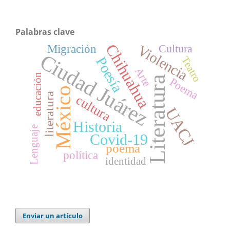
Palabras clave
Chihuahua
Cultura
Migración
Violencia
Ciudad Juárez
Poesía
Teatro
Arte
educación
Literatura
Poema
México
literatura
cultura
UACJ
Historia
Lenguaje
Covid-19
poema
política
identidad
Enviar un artículo