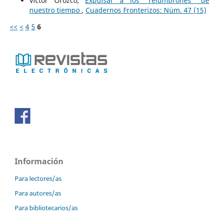
Víctor Orozco,
Expulsar a los “relumbrones” de
nuestro tiempo
,
Cuadernos Fronterizos: Núm. 47 (15)
<<
<
4
5
6
Información
Para lectores/as
Para autores/as
Para bibliotecarios/as