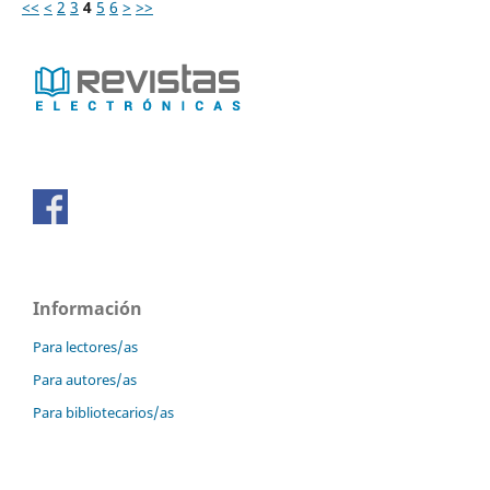
<<
<
2
3
4
5
6
>
>>
Información
Para lectores/as
Para autores/as
Para bibliotecarios/as