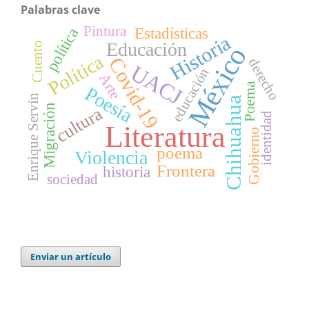
Palabras clave
Pintura
Estadísticas
política
Historia
Educación
Cuento
México
Política
Covid-19
derecho
UACJ
educación
Arte
Poema
Poesía
Enrique Servín
Chihuahua
Migración
cultura
identidad
Literatura
Gobierno
poema
Violencia
Frontera
historia
sociedad
Enviar un artículo