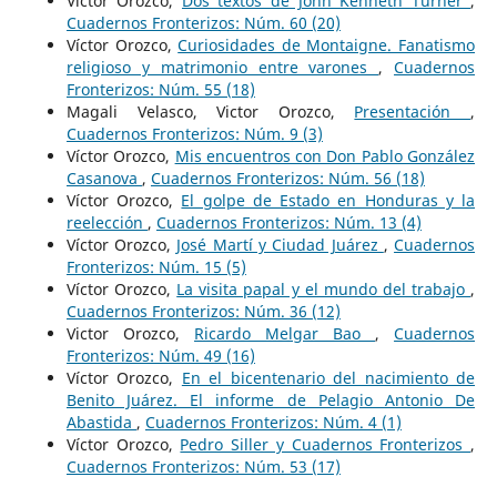
Víctor Orozco,
Dos textos de John Kenneth Turner
,
Cuadernos Fronterizos: Núm. 60 (20)
Víctor Orozco,
Curiosidades de Montaigne. Fanatismo
religioso y matrimonio entre varones
,
Cuadernos
Fronterizos: Núm. 55 (18)
Magali Velasco, Victor Orozco,
Presentación
,
Cuadernos Fronterizos: Núm. 9 (3)
Víctor Orozco,
Mis encuentros con Don Pablo González
Casanova
,
Cuadernos Fronterizos: Núm. 56 (18)
Víctor Orozco,
El golpe de Estado en Honduras y la
reelección
,
Cuadernos Fronterizos: Núm. 13 (4)
Víctor Orozco,
José Martí y Ciudad Juárez
,
Cuadernos
Fronterizos: Núm. 15 (5)
Víctor Orozco,
La visita papal y el mundo del trabajo
,
Cuadernos Fronterizos: Núm. 36 (12)
Victor Orozco,
Ricardo Melgar Bao
,
Cuadernos
Fronterizos: Núm. 49 (16)
Víctor Orozco,
En el bicentenario del nacimiento de
Benito Juárez. El informe de Pelagio Antonio De
Abastida
,
Cuadernos Fronterizos: Núm. 4 (1)
Víctor Orozco,
Pedro Siller y Cuadernos Fronterizos
,
Cuadernos Fronterizos: Núm. 53 (17)