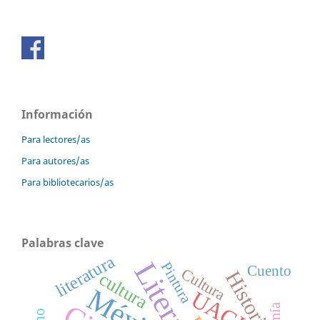
Información
Para lectores/as
Para autores/as
Para bibliotecarios/as
Palabras clave
literatura
Literatura
Pintura
Cuento
Cultura
Historia
cultura
México
UACJ