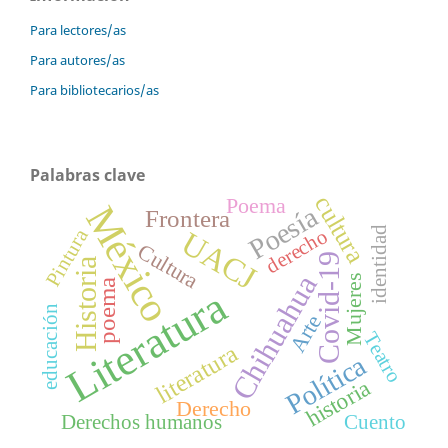
Para lectores/as
Para autores/as
Para bibliotecarios/as
Palabras clave
cultura
Poema
México
Poesía
Frontera
identidad
Pintura
derecho
UACJ
Cultura
Covid-19
Historia
Chihuahua
Mujeres
poema
Literatura
educación
Arte
Teatro
literatura
Política
historia
Derecho
Derechos humanos
Cuento