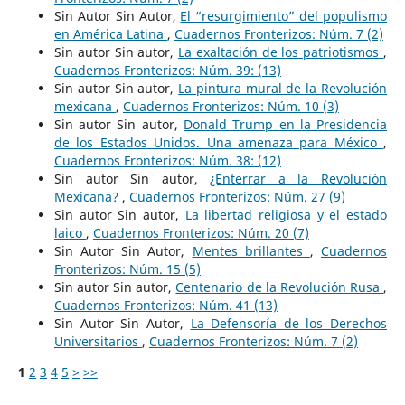
Sin Autor Sin Autor,
El “resurgimiento” del populismo
en América Latina
,
Cuadernos Fronterizos: Núm. 7 (2)
Sin autor Sin autor,
La exaltación de los patriotismos
,
Cuadernos Fronterizos: Núm. 39: (13)
Sin autor Sin autor,
La pintura mural de la Revolución
mexicana
,
Cuadernos Fronterizos: Núm. 10 (3)
Sin autor Sin autor,
Donald Trump en la Presidencia
de los Estados Unidos. Una amenaza para México
,
Cuadernos Fronterizos: Núm. 38: (12)
Sin autor Sin autor,
¿Enterrar a la Revolución
Mexicana?
,
Cuadernos Fronterizos: Núm. 27 (9)
Sin autor Sin autor,
La libertad religiosa y el estado
laico
,
Cuadernos Fronterizos: Núm. 20 (7)
Sin Autor Sin Autor,
Mentes brillantes
,
Cuadernos
Fronterizos: Núm. 15 (5)
Sin autor Sin autor,
Centenario de la Revolución Rusa
,
Cuadernos Fronterizos: Núm. 41 (13)
Sin Autor Sin Autor,
La Defensoría de los Derechos
Universitarios
,
Cuadernos Fronterizos: Núm. 7 (2)
1
2
3
4
5
>
>>