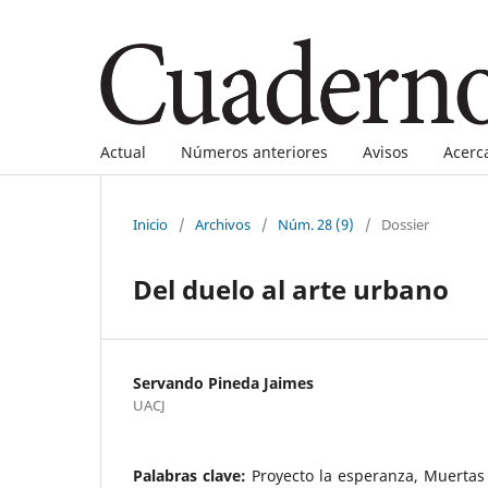
Actual
Números anteriores
Avisos
Acerc
Inicio
/
Archivos
/
Núm. 28 (9)
/
Dossier
Del duelo al arte urbano
Servando Pineda Jaimes
UACJ
Palabras clave:
Proyecto la esperanza, Muertas 