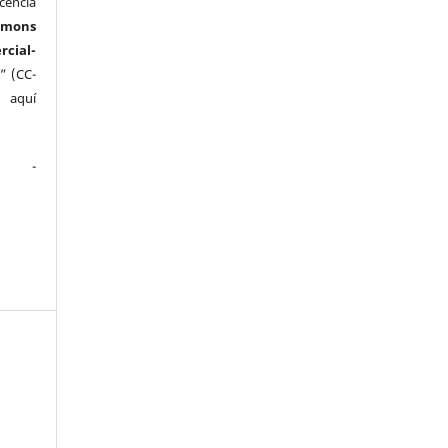
cencia
mmons
ial-
” (CC-
e aquí
.