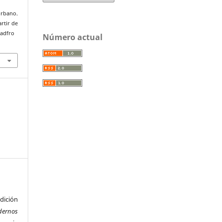
 urbano.
artir de
uadfro
Número actual
ición
dernos