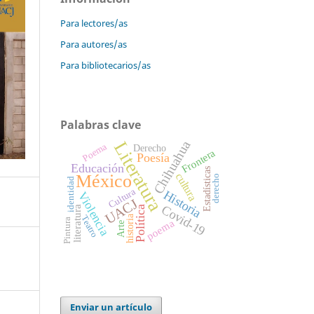
Para lectores/as
Para autores/as
Para bibliotecarios/as
Palabras clave
Chihuahua
Literatura
Poema
Derecho
Frontera
Poesía
Educación
Estadísticas
cultura
México
derecho
identidad
Cultura
Historia
Violencia
UACJ
Covid-19
Política
literatura
historia
Teatro
Pintura
poema
Arte
Enviar un artículo