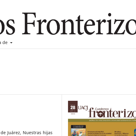
a de
de Juárez, Nuestras hijas