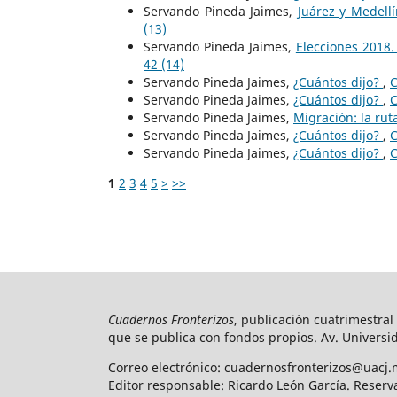
Servando Pineda Jaimes,
Juárez y Medell
(13)
Servando Pineda Jaimes,
Elecciones 2018.
42 (14)
Servando Pineda Jaimes,
¿Cuántos dijo?
,
C
Servando Pineda Jaimes,
¿Cuántos dijo?
,
C
Servando Pineda Jaimes,
Migración: la rut
Servando Pineda Jaimes,
¿Cuántos dijo?
,
C
Servando Pineda Jaimes,
¿Cuántos dijo?
,
C
1
2
3
4
5
>
>>
Cuadernos Fronterizos
, publicación cuatrimestral
que se publica con fondos propios. Av. Universid
Correo electrónico: cuadernosfronterizos@uacj.
Editor responsable: Ricardo León García. Reserv