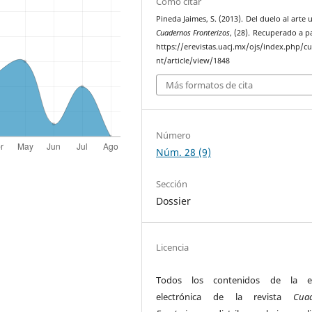
Cómo citar
Pineda Jaimes, S. (2013). Del duelo al arte
Cuadernos Fronterizos
, (28). Recuperado a p
https://erevistas.uacj.mx/ojs/index.php/c
nt/article/view/1848
Más formatos de cita
Número
Núm. 28 (9)
Sección
Dossier
Licencia
Todos los contenidos de la ed
electrónica de la revista
Cua