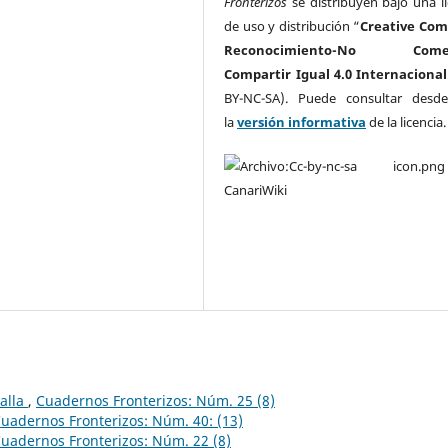
Fronterizos
se distribuyen bajo una li
de uso y distribución “
Creative Co
Reconocimiento-No Comerc
Compartir Igual 4.0 Internacional
BY-NC-SA). Puede consultar desd
la
versión informativa
de la licencia
ralla
,
Cuadernos Fronterizos: Núm. 25 (8)
uadernos Fronterizos: Núm. 40: (13)
uadernos Fronterizos: Núm. 22 (8)