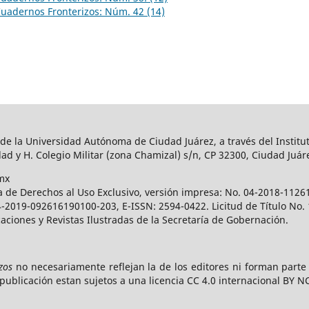
uadernos Fronterizos: Núm. 42 (14)
 de la Universidad Autónoma de Ciudad Juárez, a través del Institut
ad y H. Colegio Militar (zona Chamizal) s/n, CP 32300, Ciudad Juár
mx
a de Derechos al Uso Exclusivo, versión impresa: No. 04-2018-112
 04-2019-092616190100-203, E-ISSN: 2594-0422. Licitud de Título No
caciones y Revistas Ilustradas de la Secretaría de Gobernación.
zos
no necesariamente reflejan la de los editores ni forman part
publicación estan sujetos a una licencia CC 4.0 internacional BY N