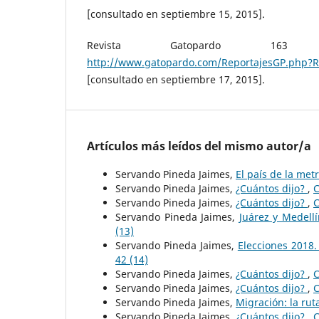
[consultado en septiembre 15, 2015].
Revista Gatopardo 163 (
http://www.gatopardo.com/ReportajesGP.php?
[consultado en septiembre 17, 2015].
Artículos más leídos del mismo autor/a
Servando Pineda Jaimes,
El país de la met
Servando Pineda Jaimes,
¿Cuántos dijo?
,
C
Servando Pineda Jaimes,
¿Cuántos dijo?
,
C
Servando Pineda Jaimes,
Juárez y Medell
(13)
Servando Pineda Jaimes,
Elecciones 2018.
42 (14)
Servando Pineda Jaimes,
¿Cuántos dijo?
,
C
Servando Pineda Jaimes,
¿Cuántos dijo?
,
C
Servando Pineda Jaimes,
Migración: la rut
Servando Pineda Jaimes,
¿Cuántos dijo?
,
C