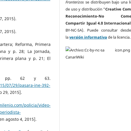
Fronterizos
se distribuyen bajo una li
de uso y distribución “
Creative Co
Reconocimiento-No Comerc
7, 2015).
Compartir Igual 4.0 Internacional
BY-NC-SA). Puede consultar desd
7, 2015).
la
versión informativa
de la licencia
Cartera; Reforma, Primera
ana y p. 28; La Jornada,
rimera plana y p. 21; El
 y pp. 62 y 63.
15/07/29/pasara-ine-392-
o 29, 2015].
ilenio.com/policia/video-
periodista-
en agosto 4, 2015].