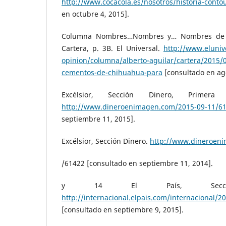
http://www.cocacola.es/nosotros/historia-contou
en octubre 4, 2015].
Columna Nombres…Nombres y… Nombres de Al
Cartera, p. 3B. El Universal.
http://www.eluniv
opinion/columna/alberto-aguilar/cartera/2015/0
cementos-de-chihuahua-para
[consultado en ago
Excélsior, Sección Dinero, Prime
http://www.dineroenimagen.com/2015-09-11/6
septiembre 11, 2015].
Excélsior, Sección Dinero.
http://www.dineroen
/61422 [consultado en septiembre 11, 2014].
y 14 El País, Sección I
http://internacional.elpais.com/internacional
[consultado en septiembre 9, 2015].