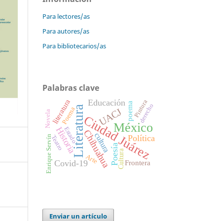
Para lectores/as
Para autores/as
Para bibliotecarios/as
Palabras clave
literatura
Educación
Pintura
poema
derecho
Literatura
Poema
UACJ
Novela
Ciudad Juárez
México
Historia
Estado
Chihuahua
cultura
Política
Enrique Servín
Teatro
Poesía
Cultura
Arte
Frontera
Covid-19
Enviar un artículo