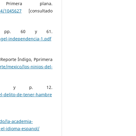
 Primera plana.
14/1045627
[consultado
 y pp. 60 y 61.
ngel-independencia-1.pdf
 Reporte Índigo, Pprimera
te/mexico/los-ninios-del-
plana y p. 12.
l-delito-de-tener-hambre
ado/la-academia-
el-idioma-espanol/