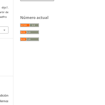
dijo?.
artir de
Número actual
uadfro
ición
dernos