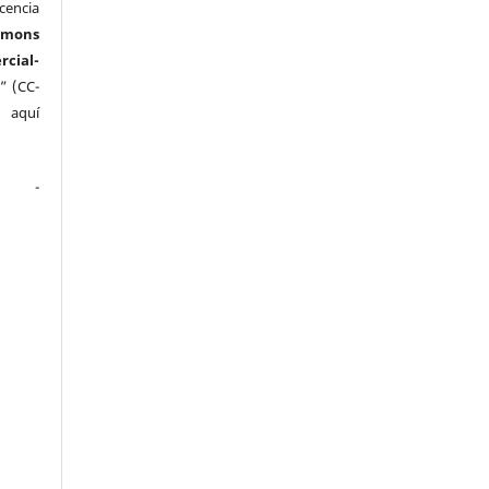
cencia
mmons
ial-
” (CC-
e aquí
.