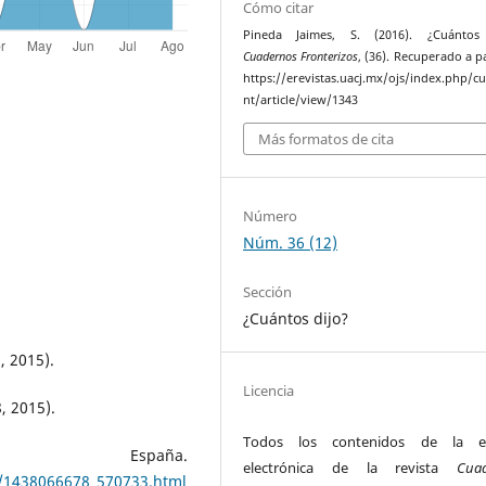
Cómo citar
Pineda Jaimes, S. (2016). ¿Cuántos 
Cuadernos Fronterizos
, (36). Recuperado a p
https://erevistas.uacj.mx/ojs/index.php/c
nt/article/view/1343
Más formatos de cita
Número
Núm. 36 (12)
Sección
¿Cuántos dijo?
, 2015).
Licencia
8, 2015).
Todos los contenidos de la ed
España.
electrónica de la revista
Cua
d/1438066678_570733.html