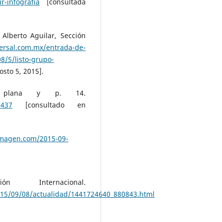
r-infografia
[consultada
berto Aguilar, Sección
ersal.com.mx/entrada-de-
8/5/listo-grupo-
sto 5, 2015].
ra plana y p. 14.
1437
[consultado en
imagen.com/2015-09-
nternacional.
/2015/09/08/actualidad/1441724640_880843.html