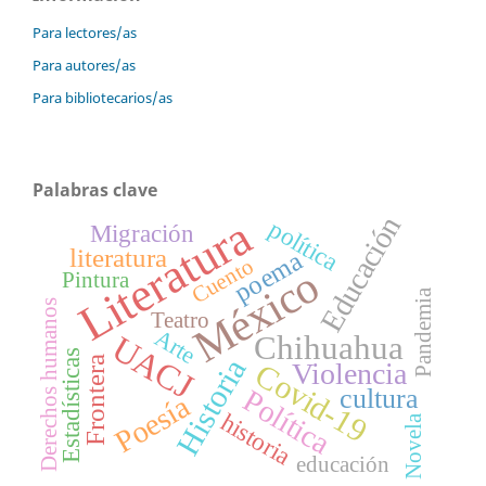
Para lectores/as
Para autores/as
Para bibliotecarios/as
Palabras clave
Literatura
Educación
política
Migración
literatura
poema
Cuento
México
Pintura
Pandemia
Derechos humanos
Teatro
Arte
UACJ
Chihuahua
Estadísticas
Historia
Frontera
Covid-19
Violencia
cultura
Política
Poesía
historia
Novela
educación