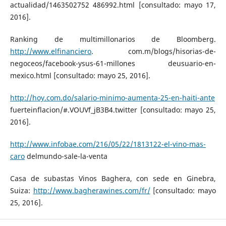
actualidad/1463502752 486992.html [consultado: mayo 17,
2016].
Ranking de multimillonarios de Bloomberg.
http://www.elfinanciero
. com.m/blogs/hisorias-de-
negoceos/facebook-ysus-61-millones deusuario-en-
mexico.html [consultado: mayo 25, 2016].
http://hoy.com.do/salario-minimo-aumenta-25-en-haiti-ante
fuerteinflacion/#.VOUVf_jB3B4.twitter [consultado: mayo 25,
2016].
http://www.infobae.com/216/05/22/1813122-el-vino-mas-
caro
delmundo-sale-la-venta
Casa de subastas Vinos Baghera, con sede en Ginebra,
Suiza:
http://www.bagherawines.com/fr/
[consultado: mayo
25, 2016].