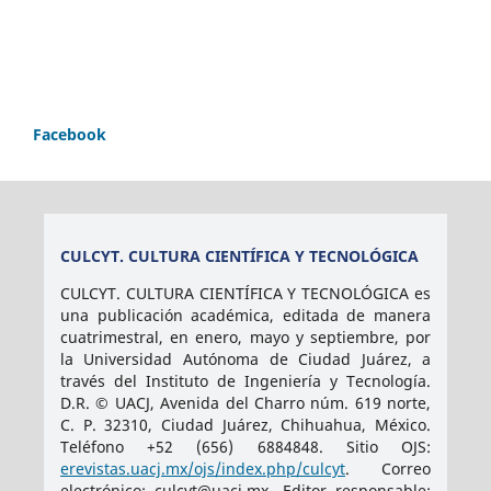
Facebook
CULCYT. CULTURA CIENTÍFICA Y TECNOLÓGICA
CULCYT. CULTURA CIENTÍFICA Y TECNOLÓGICA es
una publicación académica, editada de manera
cuatrimestral, en enero, mayo y septiembre, por
la Universidad Autónoma de Ciudad Juárez, a
través del Instituto de Ingeniería y Tecnología.
D.R. © UACJ, Avenida del Charro núm. 619 norte,
C. P. 32310, Ciudad Juárez, Chihuahua, México.
Teléfono +52 (656) 6884848. Sitio OJS:
erevistas.uacj.mx/ojs/index.php/culcyt
. Correo
electrónico: culcyt@uacj.mx. Editor responsable: