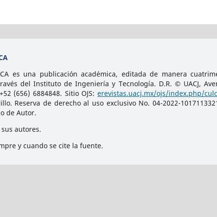
CA
 es una publicación académica, editada de manera cuatrimes
avés del Instituto de Ingeniería y Tecnología. D.R. © UACJ, Ave
+52 (656) 6884848. Sitio OJS:
erevistas.uacj.mx/ojs/index.php/culc
lo. Reserva de derecho al uso exclusivo No. 04-2022-101711332
ho de Autor.
 sus autores.
empre y cuando se cite la fuente.