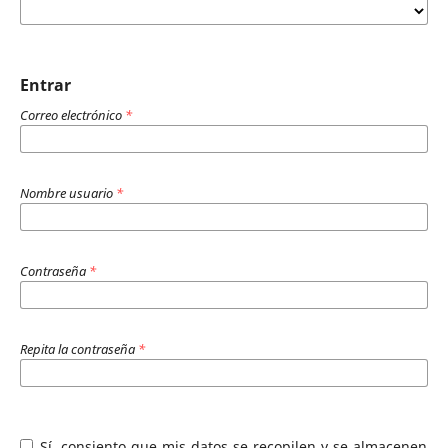
Entrar
Correo electrónico
*
Nombre usuario
*
Contraseña
*
Repita la contraseña
*
Sí, consiento que mis datos se recopilen y se almacenen