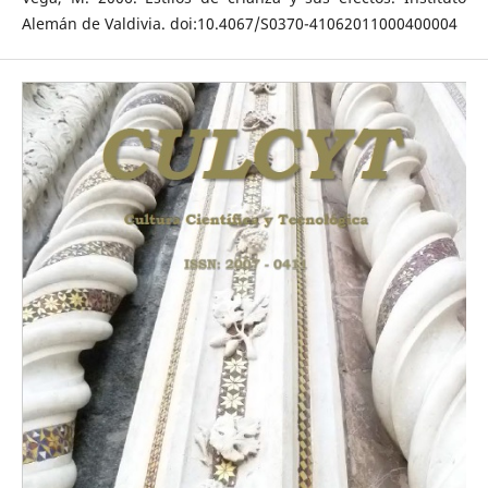
Alemán de Valdivia. doi:10.4067/S0370-41062011000400004