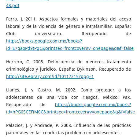
48.pdf
Ferro, J. 2011. Aspectos formales y materiales del acoso
laboral y de la violencia de género e intrafamiliar. España:
Club universitario. Recuperado de
https://books.google.com.mx/books?
id=E7qaoPd9tPgC&printsec=frontcover#v=onepage&q&f=false
Herrero, C. 2005. Delincuencia de menores tratamiento
criminológico y jurídico. España: Dykinson. Recuperado de
http://site.ebrary.com/id/10117215?ppg=1
Llanes, J. y Castro, M. 2002. Como proteger a los
adolescentes de una vida con riesgos. México: Pax.
Recuperado de
https://books.google.com.mx/books?
id=hPG65CEFiM0C&printsec=frontcover#v=onepage&q&f=false
Palacios, J. y Andrade, P. 2008. Influencia de las prácticas
parentales en las conductas problema en adolescentes.