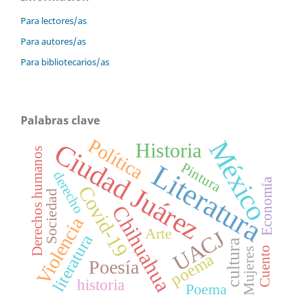
Para lectores/as
Para autores/as
Para bibliotecarios/as
Palabras clave
Política
México
Ciudad Juárez
Historia
Derechos humanos
Literatura
Pintura
derecho
Economía
Covid-19
Sociedad
Chihuahua
Violencia
Arte
UACJ
literatura
cultura
Cuento
Mujeres
poema
Poesía
historia
Poema