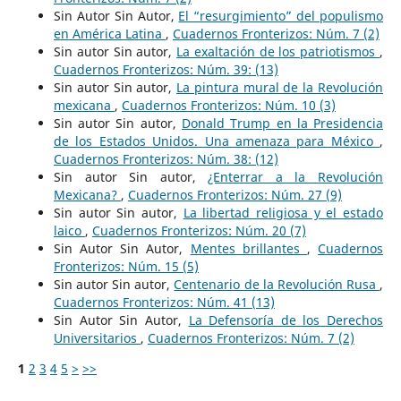
Sin Autor Sin Autor,
El “resurgimiento” del populismo
en América Latina
,
Cuadernos Fronterizos: Núm. 7 (2)
Sin autor Sin autor,
La exaltación de los patriotismos
,
Cuadernos Fronterizos: Núm. 39: (13)
Sin autor Sin autor,
La pintura mural de la Revolución
mexicana
,
Cuadernos Fronterizos: Núm. 10 (3)
Sin autor Sin autor,
Donald Trump en la Presidencia
de los Estados Unidos. Una amenaza para México
,
Cuadernos Fronterizos: Núm. 38: (12)
Sin autor Sin autor,
¿Enterrar a la Revolución
Mexicana?
,
Cuadernos Fronterizos: Núm. 27 (9)
Sin autor Sin autor,
La libertad religiosa y el estado
laico
,
Cuadernos Fronterizos: Núm. 20 (7)
Sin Autor Sin Autor,
Mentes brillantes
,
Cuadernos
Fronterizos: Núm. 15 (5)
Sin autor Sin autor,
Centenario de la Revolución Rusa
,
Cuadernos Fronterizos: Núm. 41 (13)
Sin Autor Sin Autor,
La Defensoría de los Derechos
Universitarios
,
Cuadernos Fronterizos: Núm. 7 (2)
1
2
3
4
5
>
>>