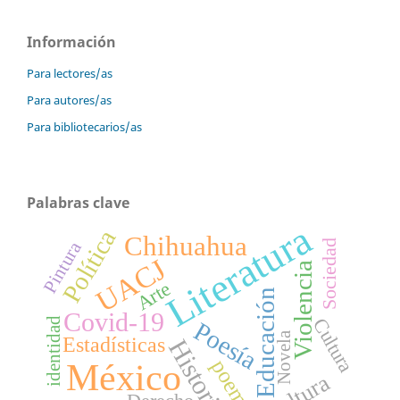
Información
Para lectores/as
Para autores/as
Para bibliotecarios/as
Palabras clave
Literatura
Política
Chihuahua
Pintura
Sociedad
UACJ
Violencia
Arte
Educación
Covid-19
Cultura
identidad
Poesía
Novela
Estadísticas
Historia
poema
México
cultura