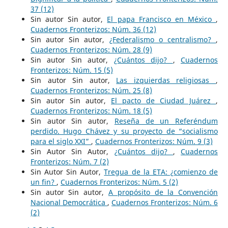
37 (12)
Sin autor Sin autor,
El papa Francisco en México
,
Cuadernos Fronterizos: Núm. 36 (12)
Sin autor Sin autor,
¿Federalismo o centralismo?
,
Cuadernos Fronterizos: Núm. 28 (9)
Sin autor Sin autor,
¿Cuántos dijo?
,
Cuadernos
Fronterizos: Núm. 15 (5)
Sin autor Sin autor,
Las izquierdas religiosas
,
Cuadernos Fronterizos: Núm. 25 (8)
Sin autor Sin autor,
El pacto de Ciudad Juárez
,
Cuadernos Fronterizos: Núm. 18 (5)
Sin autor Sin autor,
Reseña de un Referéndum
perdido. Hugo Chávez y su proyecto de “socialismo
para el siglo XXI”
,
Cuadernos Fronterizos: Núm. 9 (3)
Sin Autor Sin Autor,
¿Cuántos dijo?
,
Cuadernos
Fronterizos: Núm. 7 (2)
Sin Autor Sin Autor,
Tregua de la ETA: ¿comienzo de
un fin?
,
Cuadernos Fronterizos: Núm. 5 (2)
Sin autor Sin autor,
A propósito de la Convención
Nacional Democrática
,
Cuadernos Fronterizos: Núm. 6
(2)