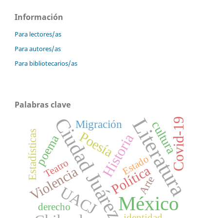
Información
Para lectores/as
Para autores/as
Para bibliotecarios/as
Palabras clave
Ciudad Juárez
Literatura
Covid-19
Migración
cultura
Estadísticas
Poesía
Historia
poema
Estado
Teatro
Política
Violencia
Arte
UACJ
México
derecho
identidad