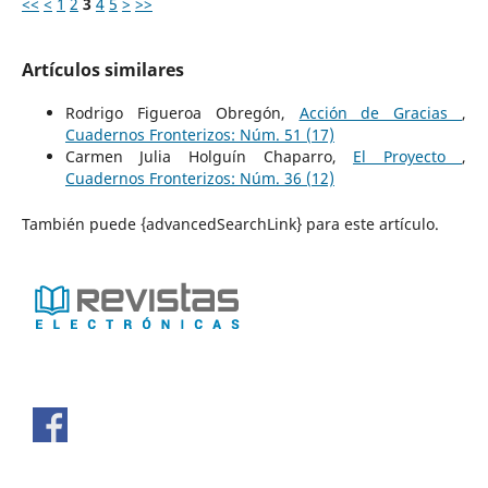
<<
<
1
2
3
4
5
>
>>
Artículos similares
Rodrigo Figueroa Obregón,
Acción de Gracias
,
Cuadernos Fronterizos: Núm. 51 (17)
Carmen Julia Holguín Chaparro,
El Proyecto
,
Cuadernos Fronterizos: Núm. 36 (12)
También puede {advancedSearchLink} para este artículo.