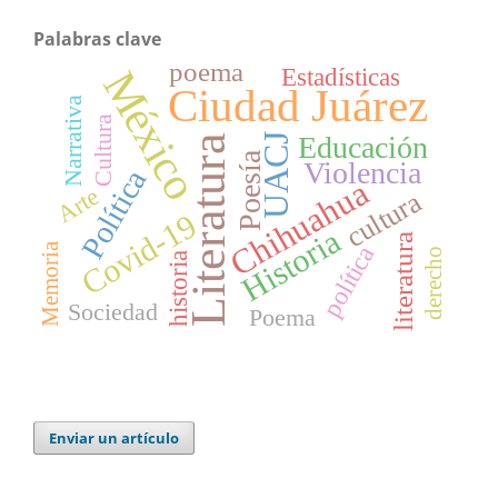
Palabras clave
poema
Estadísticas
México
Ciudad Juárez
Narrativa
Cultura
Educación
UACJ
Literatura
Poesía
Violencia
Política
Chihuahua
Arte
cultura
Covid-19
Historia
literatura
Memoria
política
derecho
historia
Sociedad
Poema
Enviar un artículo