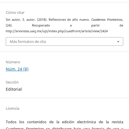
Cómo citar
Sin autor, S. autor. (2018). Reflexiones de año nuevo.
Cuadernos Fronterizos
,
(24). Recuperado a partir de
http://erevistas.uacj.mx/ojs/index.php/cuadfront/article/view/2424
Más formatos de cita
Número
Núm. 24 (8)
Sección
Editorial
Licencia
Todos los contenidos de la edición electrónica de la revista
Cuadernos Fronterizos
se distribuyen bajo una licencia de uso y