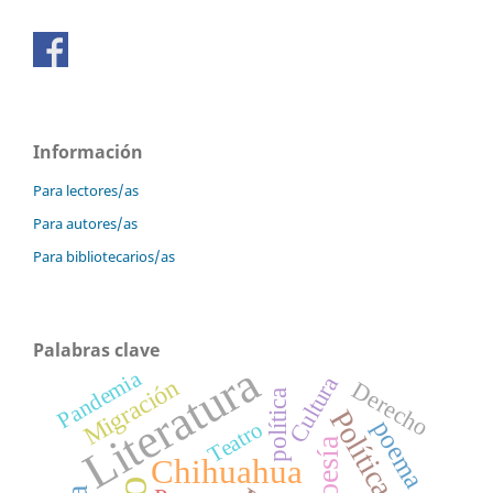
Información
Para lectores/as
Para autores/as
Para bibliotecarios/as
Palabras clave
Literatura
Pandemia
Cultura
Migración
Derecho
política
Política
poema
Teatro
Poesía
Chihuahua