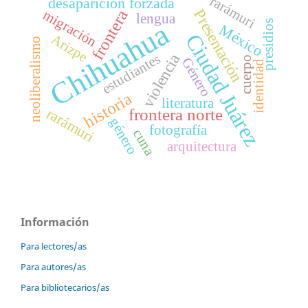
rarámuri
desaparición forzada
Presentación
frontera
migración
lengua
Chihuahua
presidios
México
Ciudad Juárez
Arizpe
neoliberalismo
violencia
estudiantes
cuerpo
Género
identidad
historia
literatura
rarámuri
frontera norte
género
fotografía
cuna
arquitectura
Información
Para lectores/as
Para autores/as
Para bibliotecarios/as